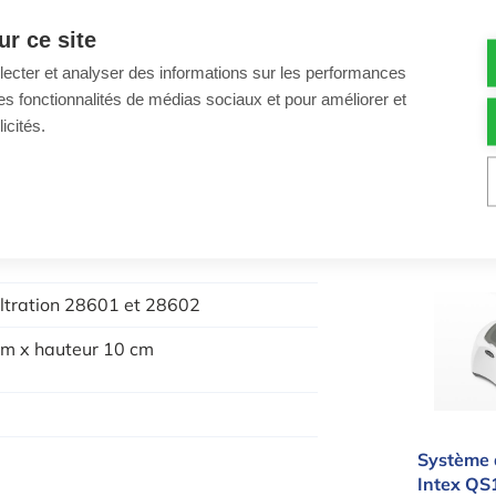
intex 29
artouche adaptée à votre modèle de
r ce site
pièce
ne filtration efficace et de performances
llecter et analyser des informations sur les performances
ir des fonctionnalités de médias sociaux et pour améliorer et
2,99 €
icités.
Cartouche
pour pisc
Quantité
-
Systèm
ltration 28601 et 28602
cm x hauteur 10 cm
Système 
Intex QS