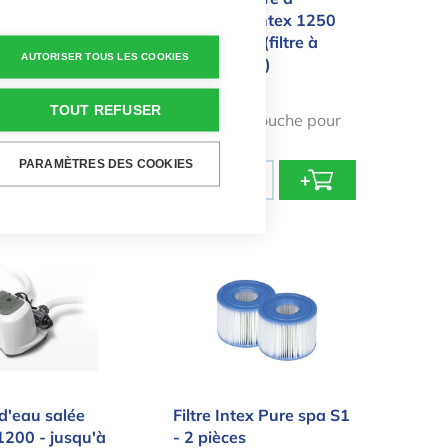
007 Type H - 1
cartouche Intex 1250
litres/heure (filtre à
AUTORISER TOUS LES COOKIES
cartouche H)
49,99 €
TOUT REFUSER
 de filtration
Filtre à cartouche pour
ine hors sol
piscine Intex
PARAMÈTRES DES COOKIES
Quantité
+
-
+
e d'eau salée Intex QS1200 - jusqu'à 56 800 litres
Filtre Intex Pure spa S1 - 2 piè
d'eau salée
Filtre Intex Pure spa S1
1200 - jusqu'à
- 2 pièces