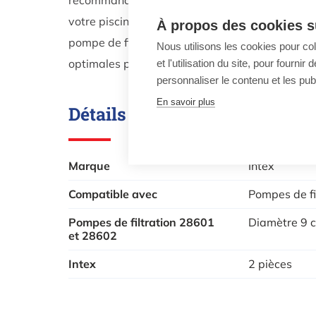
votre piscine. Il est important de choisir la c
À propos des cookies su
pompe de filtration Intex afin de bénéficier d'u
Nous utilisons les cookies pour co
optimales pour votre piscine hors sol.
et l'utilisation du site, pour fourn
personnaliser le contenu et les publ
En savoir plus
Détails techniques
Marque
Intex
Compatible avec
Pompes de fi
Pompes de filtration 28601
Diamètre 9 
et 28602
Intex
2 pièces