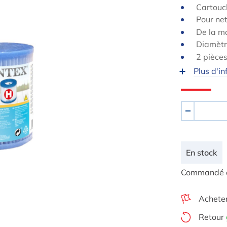
Cartouch
Pour net
De la m
Diamètr
2 pièce
Plus d'in
Quantité
-
En stock
Commandé au
Achete
Retour