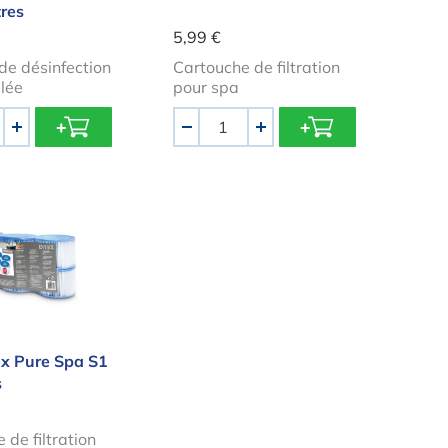
tres
5,99 €
de désinfection
Cartouche de filtration
alée
pour spa
Quantité
+
-
+
 Intex Pure Spa S1 - 6 pièces
tex Pure Spa S1
s
 de filtration