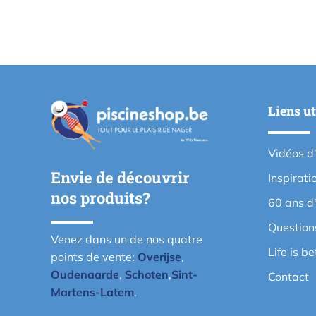
Liens ut
Vidéos d
Envie de découvrir
Inspirati
nos produits?
60 ans d
Question
Venez dans un de nos quatre
Life is b
points de vente:
Overijse
,
Oudenaarde
,
Schoten
,
Sint-
Contact
Martens-Latem
.