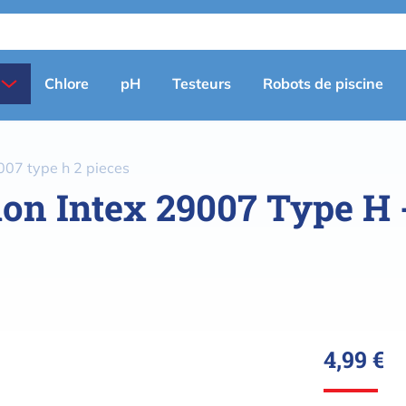
Primary
Chlore
pH
Testeurs
Robots de piscine
menu
(fr)
9007 type h 2 pieces
tion Intex 29007 Type H 
4,99 €