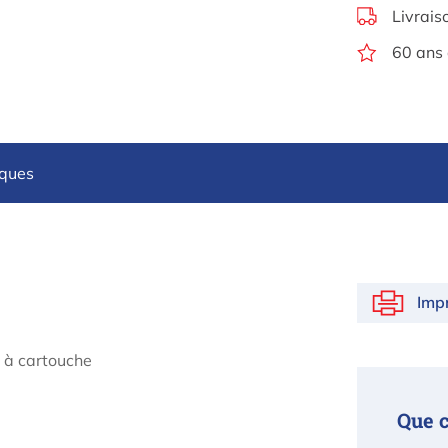
Livrais
60 ans 
iques
Imp
e à cartouche
Que 