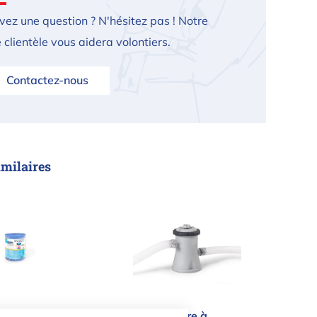
vez une question ? N'hésitez pas ! Notre
 clientèle vous aidera volontiers.
Contactez-nous
imilaires
che de filtration intex 29007 Type H - 1 pièce
Pompe à filtre à cartouche Intex
 de filtration
Pompe à filtre à