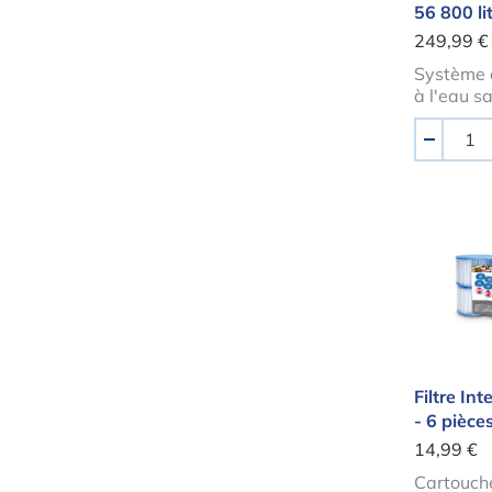
56 800 li
249,99 €
Système 
à l'eau s
Quantité
-
Filtre
Filtre In
- 6 pièce
14,99 €
Cartouche