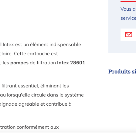
Vous a
service
l
Intex est un élément indispensable
claire. Cette cartouche est
c les
pompes
de filtration
Intex 28601
Produits s
iltrant essentiel, éliminant les
Cartou
eau lorsqu'elle circule dans le système
baignade agréable et contribue à
iltration conformément aux
Cartouche
la fraîcheur et la clarté de l'eau de