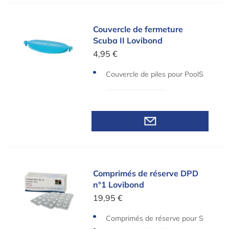
Couvercle de fermeture Scuba II Lovibond
Couvercle de fermeture
Scuba II Lovibond
4,95 €
Couvercle de piles pour PoolS
can et Scuba II
Comprimés de réserve DPD n°1 Lovibond
Comprimés de réserve DPD
n°1 Lovibond
19,95 €
Comprimés de réserve pour S
cuba II