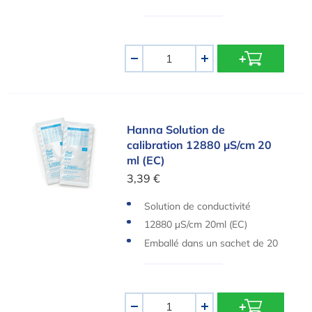
Quantité
-
+
Hanna Solution de calibration 12880 µS/cm 20 m
Hanna Solution de
calibration 12880 µS/cm 20
ml (EC)
3,39 €
Solution de conductivité
12880 µS/cm 20ml (EC)
Emballé dans un sachet de 20
ml
Quantité