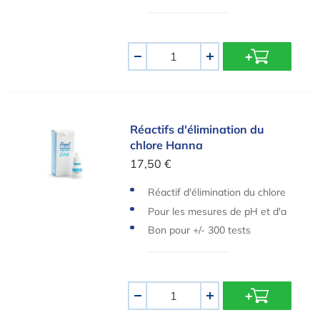
Quantité
-
+
Réactifs d'élimination du chlore Hanna
Réactifs d'élimination du
chlore Hanna
17,50 €
Réactif d'élimination du chlore
Pour les mesures de pH et d'a
lcalinité
Bon pour +/- 300 tests
Quantité
-
+