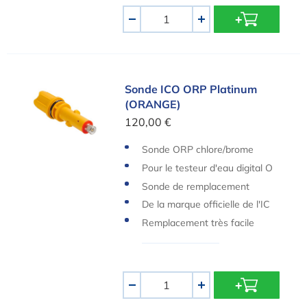
Quantité
-
+
Sonde ICO ORP Platinum (ORANGE)
Sonde ICO ORP Platinum
(ORANGE)
120,00 €
Sonde ORP chlore/brome
Pour le testeur d'eau digital O
ndilo ICO
Sonde de remplacement
De la marque officielle de l'IC
O
Remplacement très facile
Quantité
-
+