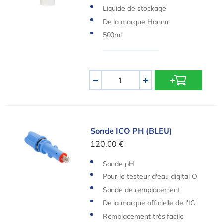
Liquide de stockage
De la marque Hanna
500ml
Quantité
-
+
Sonde ICO PH (BLEU)
Sonde ICO PH (BLEU)
120,00 €
Sonde pH
Pour le testeur d'eau digital O
ndilo ICO
Sonde de remplacement
De la marque officielle de l'IC
O
Remplacement très facile