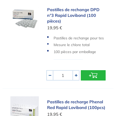
Pastilles de rechange DPD n°3 Rapid Lovibond (
Pastilles de rechange DPD
n°3 Rapid Lovibond (100
pièces)
19,95 €
Pastilles de rechange pour tes
teurs manuels Lovibond
Mesure le chlore total
100 pièces par emballage
Quantité
-
+
Pastilles de recharge Phenol Red Rapid Lovibon
Pastilles de recharge Phenol
Red Rapid Lovibond (100pcs)
19,95 €