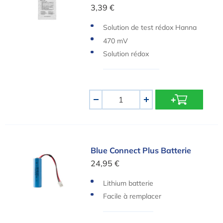
3,39 €
Solution de test rédox Hanna
Instruments
470 mV
Solution rédox
Quantité
-
+
Blue Connect Plus Batterie
Blue Connect Plus Batterie
24,95 €
Lithium batterie
Facile à remplacer