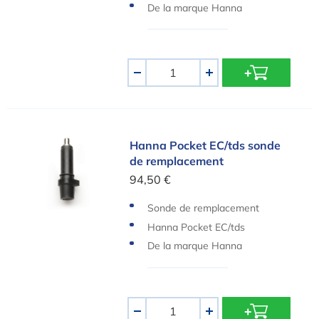
De la marque Hanna
Quantité
-
+
Hanna Pocket EC/tds sonde de remplacement
Hanna Pocket EC/tds sonde
de remplacement
94,50 €
Sonde de remplacement
Hanna Pocket EC/tds
De la marque Hanna
Quantité
-
+