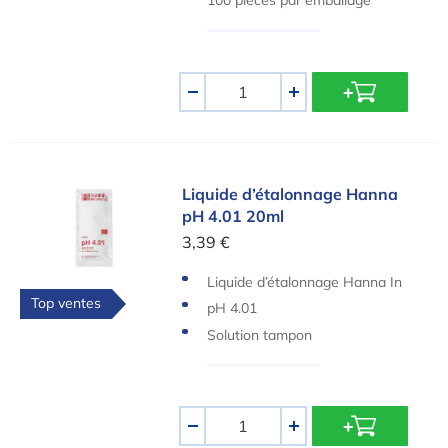
100 pièces par emballage
Quantité
-
+
Liquide d’étalonnage Hanna pH 4.01 20ml
Liquide d’étalonnage Hanna
pH 4.01 20ml
3,39 €
Liquide d’étalonnage Hanna In
Top ventes
struments
pH 4.01
Solution tampon
Quantité
-
+