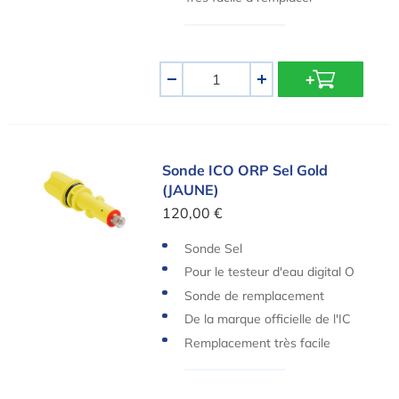
Quantité
-
+
Sonde ICO ORP Sel Gold (JAUNE)
Sonde ICO ORP Sel Gold
(JAUNE)
120,00 €
Sonde Sel
Pour le testeur d'eau digital O
ndilo ICO
Sonde de remplacement
De la marque officielle de l'IC
O
Remplacement très facile