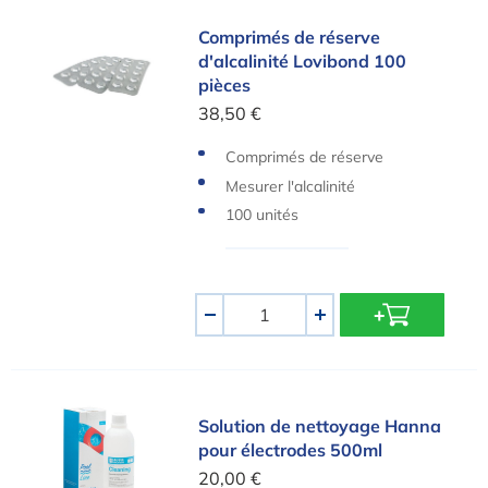
Comprimés de réserve d'alcalinité Lovibond 100
Comprimés de réserve
d'alcalinité Lovibond 100
pièces
38,50 €
Comprimés de réserve
Mesurer l'alcalinité
100 unités
Quantité
-
+
Solution de nettoyage Hanna pour électrodes 5
Solution de nettoyage Hanna
pour électrodes 500ml
20,00 €