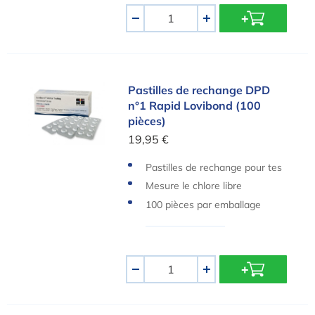
Quantité
-
+
Pastilles de rechange DPD n°1 Rapid Lovibond (
Pastilles de rechange DPD
n°1 Rapid Lovibond (100
pièces)
19,95 €
Pastilles de rechange pour tes
teurs manuels Lovibond
Mesure le chlore libre
100 pièces par emballage
Quantité
-
+