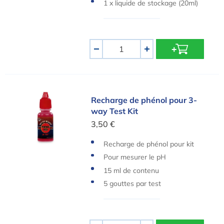
l)
1 x liquide de stockage (20ml)
Quantité
-
+
Recharge de phénol pour 3-way Test Kit
Recharge de phénol pour 3-
way Test Kit
3,50 €
Recharge de phénol pour kit
d'essai
Pour mesurer le pH
15 ml de contenu
5 gouttes par test