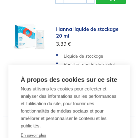
-
+
Hanna liquide de stockage 20 ml
Hanna liquide de stockage
20 ml
3,39 €
Liquide de stockage
Pour testeur de pH digital
20 ml
À propos des cookies sur ce site
Nous utilisons les cookies pour collecter et
analyser des informations sur les performances
Quantité
-
+
et l'utilisation du site, pour fournir des
fonctionnalités de médias sociaux et pour
améliorer et personnaliser le contenu et les
publicités.
Hanna liquide de nettoyage 20ml
Hanna liquide de nettoyage
En savoir plus