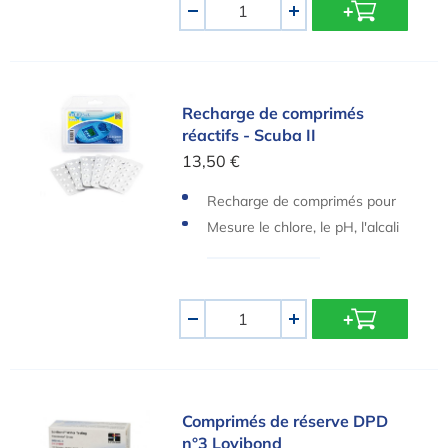
Quantité
-
+
Recharge de comprimés réactifs - Scuba II
Recharge de comprimés
réactifs - Scuba II
13,50 €
Recharge de comprimés pour
Scuba II Lovibond
Mesure le chlore, le pH, l'alcali
nité et l'acide cyanurique
Quantité
-
+
Comprimés de réserve DPD n°3 Lovibond
Comprimés de réserve DPD
n°3 Lovibond