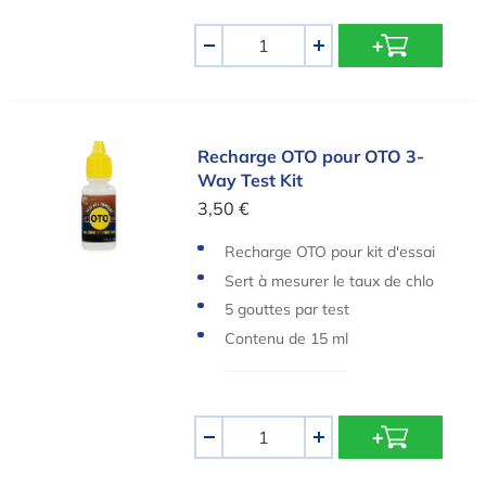
Quantité
-
+
Recharge OTO pour OTO 3-Way Test Kit
Recharge OTO pour OTO 3-
Way Test Kit
3,50 €
Recharge OTO pour kit d'essai
Sert à mesurer le taux de chlo
re
5 gouttes par test
Contenu de 15 ml
Quantité
-
+