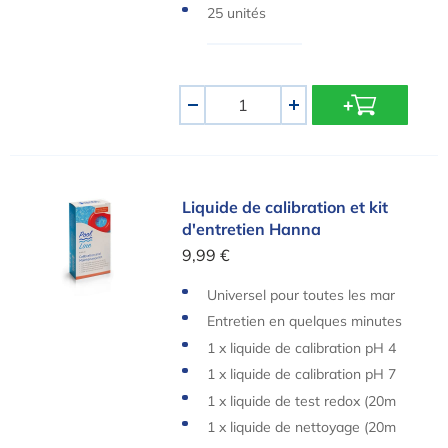
25 unités
Quantité
-
+
Liquide de calibration et kit d'entretien Hanna
Liquide de calibration et kit
d'entretien Hanna
9,99 €
Universel pour toutes les mar
ques d'électrodes
Entretien en quelques minutes
1 x liquide de calibration pH 4
(20ml)
1 x liquide de calibration pH 7
(20ml)
1 x liquide de test redox (20m
l)
1 x liquide de nettoyage (20m