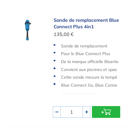
Sonde de remplacement Blue Connect Plus 4in1
Sonde de remplacement Blue
Connect Plus 4in1
135,00 €
Sonde de remplacement
Pour le Blue Connect Plus
De la marque officielle Blueriio
t
Convient aux piscines et spas
au chlore, au brome et à l'élec
Cette sonde mesure la tempé
trolyse
rature, le pH, le potentiel Red
Blue Connect Go, Blue Conne
ox et la conductivité.
ct Plus, Smart Water Analyzer
et Joey
Quantité
-
+