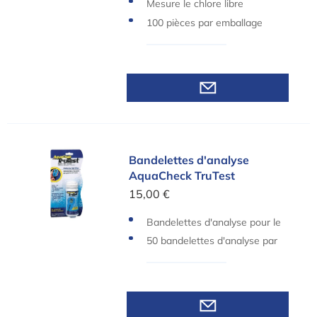
Mesure le chlore libre
100 pièces par emballage
Bandelettes d'analyse AquaCheck TruTest
Bandelettes d'analyse
AquaCheck TruTest
15,00 €
Bandelettes d'analyse pour le
lecteur digital AquaCheck Tru
50 bandelettes d'analyse par
Test.
emballage