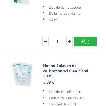
Liquide de nettoyage
De la marque Hanna
500ml
Quantité
-
+
Hanna Solution de calibration sel 6,44 20 ml (TD
Hanna Solution de
calibration sel 6,44 20 ml
(TDS)
3,39 €
Liquide de calibration
Pour le taux de sel/TDS
1 sachet de 20 ml