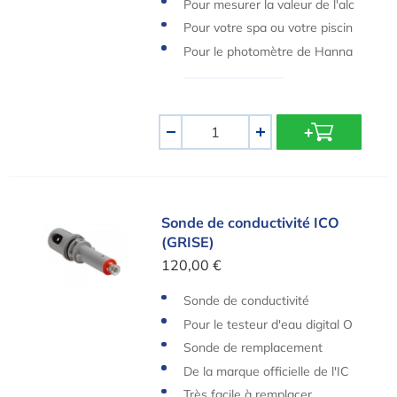
Pour mesurer la valeur de l'alc
alinité
Pour votre spa ou votre piscin
e
Pour le photomètre de Hanna
Quantité
-
+
Sonde de conductivité ICO (GRISE)
Sonde de conductivité ICO
(GRISE)
120,00 €
Sonde de conductivité
Pour le testeur d'eau digital O
ndilo ICO
Sonde de remplacement
De la marque officielle de l'IC
O
Très facile à remplacer