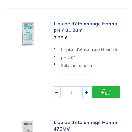
Liquide d’étalonnage Hanna pH 7.01 20ml
Liquide d’étalonnage Hanna
pH 7.01 20ml
3,39 €
Liquide d’étalonnage Hanna In
struments
pH 7.01
Solution tampon
Quantité
-
+
Liquide d’étalonnage Hanna 470MV
Liquide d’étalonnage Hanna
470MV