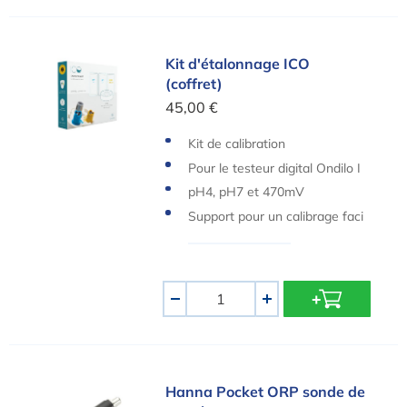
Kit d'étalonnage ICO (coffret)
Kit d'étalonnage ICO
(coffret)
45,00 €
Kit de calibration
Pour le testeur digital Ondilo I
CO
pH4, pH7 et 470mV
Support pour un calibrage faci
le des sondes
Quantité
-
+
Hanna Pocket ORP sonde de remplacement
Hanna Pocket ORP sonde de