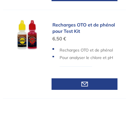
Recharges OTO et de phénol pour Test Kit
Recharges OTO et de phénol
pour Test Kit
6,50 €
Recharges OTO et de phénol
pour Test Kit
Pour analyser le chlore et pH