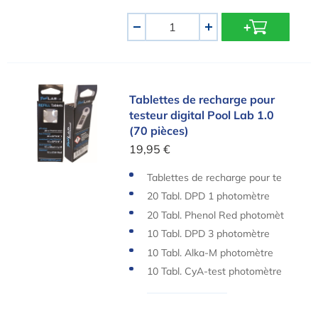
Quantité
-
+
Tablettes de recharge pour testeur digital Pool L
Tablettes de recharge pour
testeur digital Pool Lab 1.0
(70 pièces)
19,95 €
Tablettes de recharge pour te
steur digital Pool Lab 1.0
20 Tabl. DPD 1 photomètre
20 Tabl. Phenol Red photomèt
re
10 Tabl. DPD 3 photomètre
10 Tabl. Alka-M photomètre
10 Tabl. CyA-test photomètre