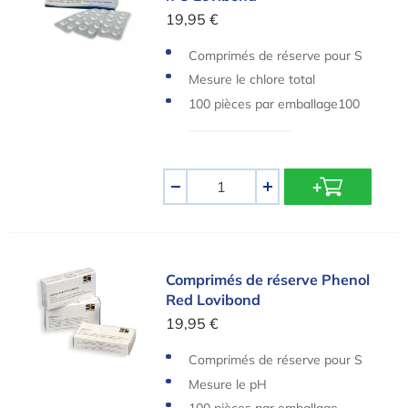
19,95 €
Comprimés de réserve pour S
cuba II
Mesure le chlore total
100 pièces par emballage100
pièces par emballage
Quantité
-
+
Comprimés de réserve Phenol Red Lovibond
Comprimés de réserve Phenol
Red Lovibond
19,95 €
Comprimés de réserve pour S
cuba ||
Mesure le pH