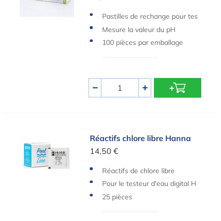
Pastilles de rechange pour tes
teurs manuels Lovibond
Mesure la valeur du pH
100 pièces par emballage
Quantité
-
+
Réactifs chlore libre Hanna
Réactifs chlore libre Hanna
14,50 €
Réactifs de chlore libre
Pour le testeur d'eau digital H
anna
25 pièces