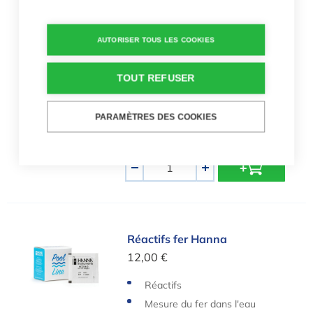
20ml
3,39 €
AUTORISER TOUS LES COOKIES
Liquide de nettoyage
Pour électrodes
TOUT REFUSER
Pour testeur de pH digital
20 ml
PARAMÈTRES DES COOKIES
Quantité
-
+
Réactifs fer Hanna
Réactifs fer Hanna
12,00 €
Réactifs
Mesure du fer dans l'eau