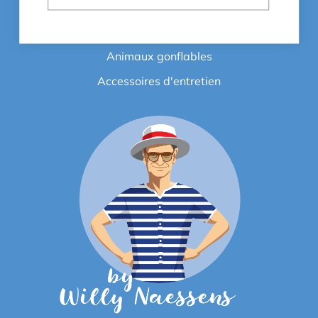
pH plus
Bâche de piscine
Animaux gonflables
Accessoires d'entretien