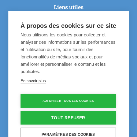
Liens utiles
À propos des cookies sur ce site
Vidéos d'apprentisage
Nous utilisons les cookies pour collecter et
Inspiration
analyser des informations sur les performances
60 ans d'expérience
et l'utilisation du site, pour fournir des
fonctionnalités de médias sociaux et pour
Questions fréquentes
améliorer et personnaliser le contenu et les
Life is better at the pool
publicités.
Contact
En savoir plus
Nos recommandations
AUTORISER TOUS LES COOKIES
Aspirateurs de piscine
TOUT REFUSER
Galets de chlore
PARAMÈTRES DES COOKIES