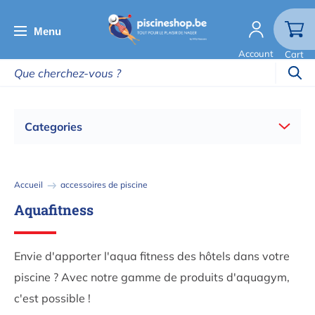
Aller
au
Menu
contenu
Account
Cart
principal
Categories
Fil
Accueil
accessoires de piscine
d'Ariane
Aquafitness
Envie d'apporter l'aqua fitness des hôtels dans votre
piscine ? Avec notre gamme de produits d'aquagym,
c'est possible !