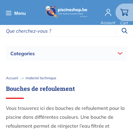
Aller
au
Menu
contenu
Account
Cart
principal
Categories
Fil
Accueil
materiel technique
d'Ariane
Bouches de refoulement
Vous trouverez ici des bouches de refoulement pour la
piscine dans différentes couleurs. Une bouche de
refoulement permet de réinjecter l’eau filtrée et