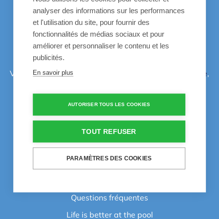
analyser des informations sur les performances
et l'utilisation du site, pour fournir des
fonctionnalités de médias sociaux et pour
Envie de découvrir nos produits?
améliorer et personnaliser le contenu et les
publicités.
Venez dans un de nos quatre points de vente:
Overijse
,
En savoir plus
Oudenaarde
,
Schoten
,
Sint-Martens-Latem
.
AUTORISER TOUS LES COOKIES
Liens utiles
TOUT REFUSER
Vidéos d'apprentisage
PARAMÈTRES DES COOKIES
Inspiration
60 ans d'expérience
Questions fréquentes
Life is better at the pool