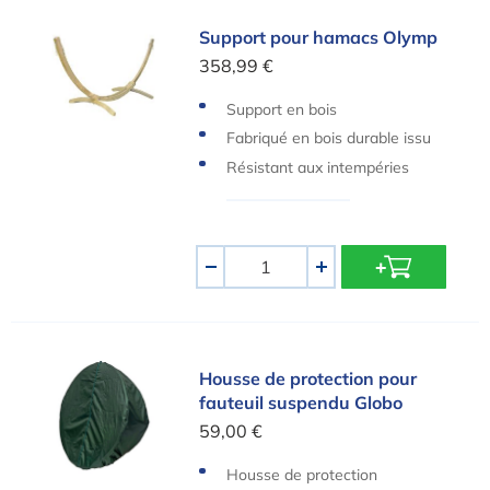
Support pour hamacs Olymp
Support pour hamacs Olymp
358,99 €
Support en bois
Fabriqué en bois durable issu
de forêts européennes
Résistant aux intempéries
Quantité
-
+
Housse de protection pour fauteuil suspendu Glo
Housse de protection pour
fauteuil suspendu Globo
59,00 €
Housse de protection