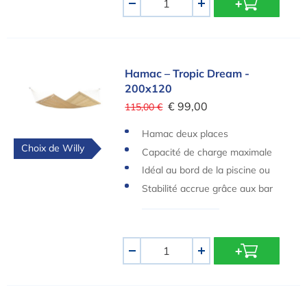
-
+
Hamac – Tropic Dream - 200x120
Hamac – Tropic Dream -
200x120
€ 99,00
115,00 €
Hamac deux places
Choix de Willy
Capacité de charge maximale
de 180 kg
Idéal au bord de la piscine ou
près du sauna
Stabilité accrue grâce aux bar
res
Quantité
-
+