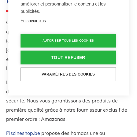
Pourquoi acheter un hamac ?
améliorer et personnaliser le contenu et les
publicités.
En savoir plus
Chaque jardin devrait disposer d’un hamac de bonne
qualité. Il s’agit non seulement d’un moyen de détente
idéal, mais il décore aussi la zone de baignade et le
AUTORISER TOUS LES COOKIES
jardin si bien que vous profitez d’une ambiance
TOUT REFUSER
estivale tropicale. Un hamac assure un sentiment de
liberté !
PARAMÈTRES DES COOKIES
Le site piscineshop.be vous offre la possibilité
d’acheter un hamac ou un fauteuil suspendu en toute
sécurité. Nous vous garantissons des produits de
première qualité grâce à notre fournisseur exclusif de
premier ordre : Amazonas.
Piscineshop.be
propose des hamacs une ou