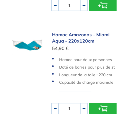
Quantité
-
+
Hamac Amazonas – Miami Aqua - 220x120cm
Hamac Amazonas – Miami
Aqua - 220x120cm
54,90 €
Hamac pour deux personnes
Doté de barres pour plus de st
abilité et de confort
Longueur de la toile : 220 cm
Capacité de charge maximale
de 150 kg
Quantité
-
+