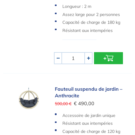
Longueur : 2 m
Assez large pour 2 personnes
Capacité de charge de 180 kg
Résistant aux intempéries
Quantité
-
+
Fauteuil suspendu de jardin – Anthracite
Fauteuil suspendu de jardin –
Anthracite
€ 490,00
590,00 €
Accessoire de jardin unique
Résistant aux intempéries
Capacité de charge de 120 kg