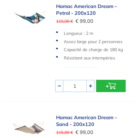
Hamac American Dream – Petrol - 200x120
Hamac American Dream –
Petrol - 200x120
€ 99,00
115,00 €
Longueur : 2 m
Assez large pour 2 personnes
Capacité de charge de 180 kg
Résistant aux intempéries
Quantité
-
+
Hamac American Dream – Sand - 200x120
Hamac American Dream –
Sand - 200x120
€ 99,00
115,00 €