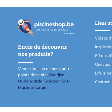
Liens ut
Vidéos d
Envie de découvrir
Inspirati
nos produits?
60 ans d
Question
Venez dans un de nos quatre
Life is b
points de vente:
Overijse
,
Oudenaarde
,
Schoten
,
Sint-
Contact
Martens-Latem
.