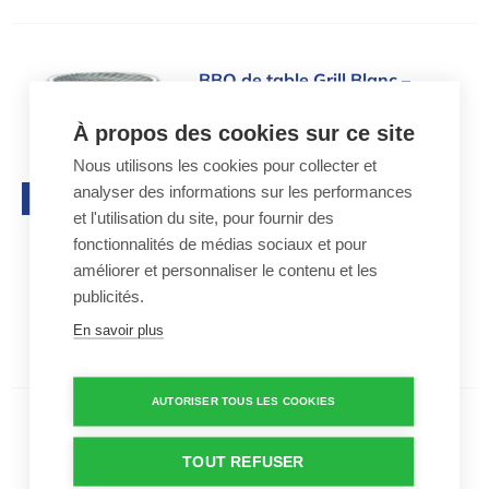
BBQ de table Grill Blanc – Eva Solo
BBQ de table Grill Blanc –
Eva Solo
À propos des cookies sur ce site
215,00 €
Nous utilisons les cookies pour collecter et
Barbecue de table de la marq
analyser des informations sur les performances
Top ventes
ue Eva Solo
30 cm de diamètre
et l'utilisation du site, pour fournir des
Jusqu'à 8 personnes
fonctionnalités de médias sociaux et pour
améliorer et personnaliser le contenu et les
publicités.
En savoir plus
AUTORISER TOUS LES COOKIES
Kettle Barbecue au charbon de bois | M
Kettle Barbecue au charbon
TOUT REFUSER
de bois | M