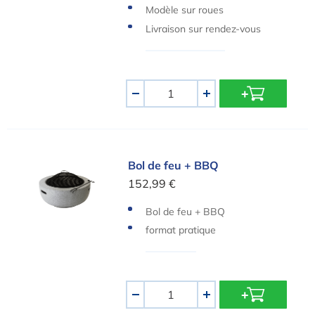
amique
Modèle sur roues
Livraison sur rendez-vous
Quantité
-
+
Bol de feu + BBQ
Bol de feu + BBQ
152,99 €
Bol de feu + BBQ
format pratique
Quantité
-
+