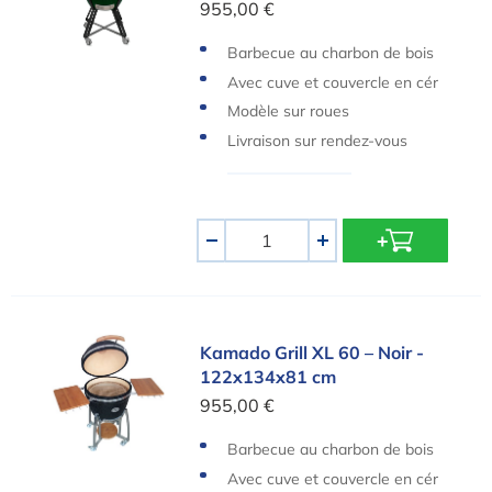
955,00 €
Barbecue au charbon de bois
Avec cuve et couvercle en cér
amique
Modèle sur roues
Livraison sur rendez-vous
Quantité
-
+
Kamado Grill XL 60 – Noir - 122x134x81 cm
Kamado Grill XL 60 – Noir -
122x134x81 cm
955,00 €
Barbecue au charbon de bois
Avec cuve et couvercle en cér