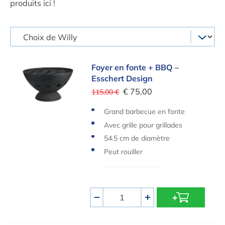
produits ici !
Foyer en fonte + BBQ – Esschert Design
Foyer en fonte + BBQ –
Esschert Design
€ 75,00
115,00 €
Grand barbecue en fonte
Avec grille pour grillades
54.5 cm de diamètre
Peut rouiller
Quantité
-
+