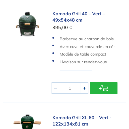
Kamado Grill 40 – Vert – 49x54x48 cm
Kamado Grill 40 – Vert –
49x54x48 cm
395,00 €
Barbecue au charbon de bois
Avec cuve et couvercle en cér
amique
Modèle de table compact
Livraison sur rendez-vous
Quantité
-
+
Kamado Grill XL 60 – Vert - 122x134x81 cm
Kamado Grill XL 60 – Vert -
122x134x81 cm