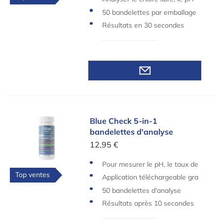
et l'alcalinité
50 bandelettes par emballage
Résultats en 30 secondes
Blue Check 5-in-1 bandelettes d'analyse
Blue Check 5-in-1
bandelettes d'analyse
12,95 €
Pour mesurer le pH, le taux de
Top ventes
chlore et de brome, l'alcalinité,
Application téléchargeable gra
la dureté, l'acide cyanurique
tuite
50 bandelettes d'analyse
Résultats après 10 secondes