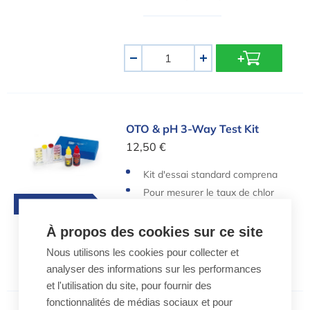
spa
Quantité
-
+
OTO & pH 3-Way Test Kit
OTO & pH 3-Way Test Kit
12,50 €
Kit d'essai standard comprena
nt 2 flacons
Pour mesurer le taux de chlor
Choix de Willy
e et le pH de l'eau
À propos des cookies sur ce site
Nous utilisons les cookies pour collecter et
analyser des informations sur les performances
et l'utilisation du site, pour fournir des
fonctionnalités de médias sociaux et pour