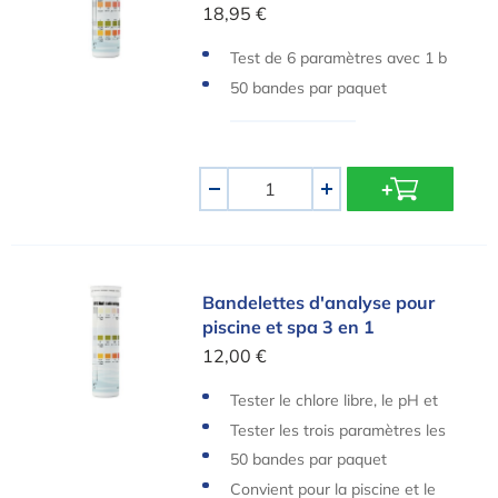
18,95 €
Test de 6 paramètres avec 1 b
andelette
50 bandes par paquet
Quantité
-
+
Bandelettes d'analyse pour piscine et spa 3 en 1
Bandelettes d'analyse pour
piscine et spa 3 en 1
12,00 €
Tester le chlore libre, le pH et
l'alcalinité
Tester les trois paramètres les
plus importants de l'eau de pis
50 bandes par paquet
cine
Convient pour la piscine et le