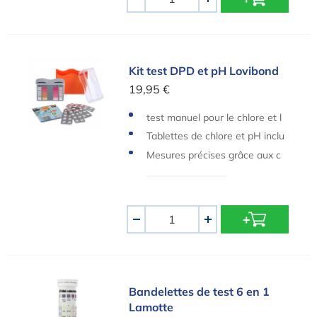
-
+
Kit test DPD et pH Lovibond
Kit test DPD et pH Lovibond
19,95 €
test manuel pour le chlore et l
e pH
Tablettes de chlore et pH inclu
s
Mesures précises grâce aux c
odes de couleur
Quantité
-
+
Bandelettes de test 6 en 1 Lamotte
Bandelettes de test 6 en 1
Lamotte