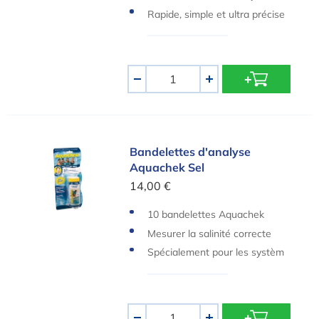
plus utilisées au monde
Rapide, simple et ultra précise
Quantité
-
+
Bandelettes d'analyse Aquachek Sel
Bandelettes d'analyse
Aquachek Sel
14,00 €
10 bandelettes Aquachek
Mesurer la salinité correcte
Spécialement pour les systèm
es d'électrolyse au sel
Quantité