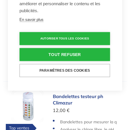
améliorer et personnaliser le contenu et les
Bandelettes d'analyse AquaCheck Red
Bandelettes d'analyse
publicités.
AquaCheck Red
En savoir plus
14,94 €
Bandelettes d'analyse pour m
esurer le pH, le taux de brom
AUTORISER TOUS LES COOKIES
50 bandelettes par emballage
e, l'alcalinité et la dureté total
e
TOUT REFUSER
PARAMÈTRES DES COOKIES
Bandelettes testeur ph Climazur
Bandelettes testeur ph
Climazur
12,00 €
Bandelettes pour mesurer la q
Top ventes
ualité de l'eau
Analyser le chlore libre, le pH