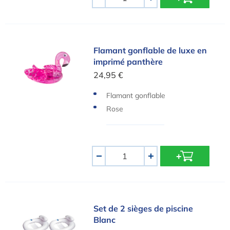
-
+
Flamant gonflable de luxe en imprimé panthère
Flamant gonflable de luxe en
imprimé panthère
24,95 €
Flamant gonflable
Rose
Quantité
-
+
Set de 2 sièges de piscine Blanc
Set de 2 sièges de piscine
Blanc