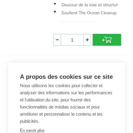
Douceur de la soie et structur
e légère
Soutient The Ocean Cleanup
Quantité
-
+
Poncho en éponge Adultes Vert
Poncho en éponge Adultes
À propos des cookies sur ce site
Vert
70,00 €
Nous utilisons les cookies pour collecter et
analyser des informations sur les performances
Poncho en éponge
et l'utilisation du site, pour fournir des
Haute qualité
fonctionnalités de médias sociaux et pour
Puissance de séchage élevée
améliorer et personnaliser le contenu et les
Douceur de la soie et structur
publicités.
e légère
Soutient The Ocean Cleanup
En savoir plus