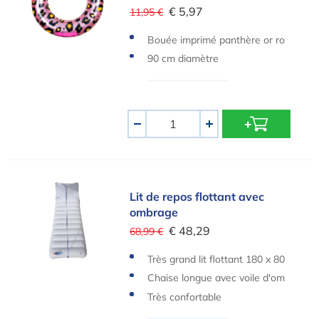
€ 5,97
11,95 €
Bouée imprimé panthère or ro
se
90 cm diamètre
Quantité
-
+
Lit de repos flottant avec ombrage
Lit de repos flottant avec
ombrage
€ 48,29
68,99 €
Très grand lit flottant 180 x 80
cm
Chaise longue avec voile d'om
brage pratique
Très confortable