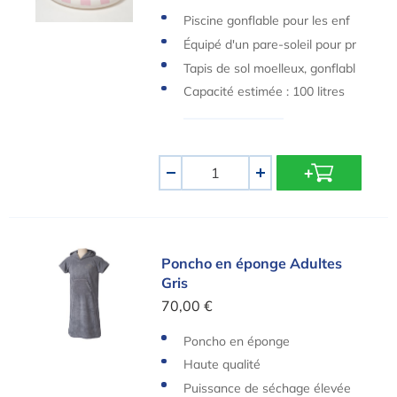
Piscine gonflable pour les enf
ants
Équipé d'un pare-soleil pour pr
otéger les enfants de la chale
Tapis de sol moelleux, gonflabl
ur et du soleil
e et rembourré pour un confor
Capacité estimée : 100 litres
t accru
Quantité
-
+
Poncho en éponge Adultes Gris
Poncho en éponge Adultes
Gris
70,00 €
Poncho en éponge
Haute qualité
Puissance de séchage élevée