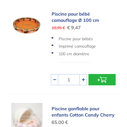
Piscine pour bébé camouflage Ø 100 cm
Piscine pour bébé
camouflage Ø 100 cm
€ 9,47
18,95 €
Piscine pour bébés
Imprimé camouflage
100 cm diamètre
Quantité
-
+
Piscine gonflable pour enfants Cotton Candy Ch
Piscine gonflable pour
enfants Cotton Candy Cherry
65,00 €