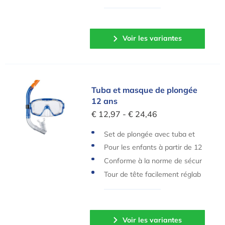
: 40 kg
Voir les variantes
Tuba et masque de plongée 12 ans
Tuba et masque de plongée
12 ans
€ 12,97 - € 24,46
Set de plongée avec tuba et
masque
Pour les enfants à partir de 12
ans
Conforme à la norme de sécur
ité EN 1972
Tour de tête facilement réglab
le
Voir les variantes