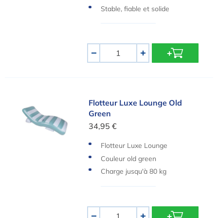
g
Stable, fiable et solide
Quantité
-
+
Flotteur Luxe Lounge Old Green
Flotteur Luxe Lounge Old
Green
34,95 €
Flotteur Luxe Lounge
Couleur old green
Charge jusqu'à 80 kg
Quantité