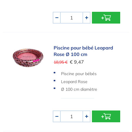
Quantité
-
+
Piscine pour bébé Leopard Rose Ø 100 cm
Piscine pour bébé Leopard
Rose Ø 100 cm
€ 9,47
18,95 €
Piscine pour bébés
Leopard Rose
Ø 100 cm diamètre
Quantité
-
+