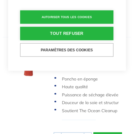
AUTORISER TOUS LES COOKIES
Quantité
-
+
TOUT REFUSER
Poncho en éponge Enfants Orange
PARAMÈTRES DES COOKIES
Poncho en éponge Enfants
Orange
65,00 €
Poncho en éponge
Haute qualité
Puissance de séchage élevée
Douceur de la soie et structur
e légère
Soutient The Ocean Cleanup