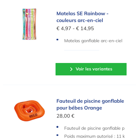
Matelas SE Rainbow - couleurs arc-en-ciel
Matelas SE Rainbow -
couleurs arc-en-ciel
€ 4,97 - € 14,95
Matelas gonflable arc-en-ciel
avec paillettes
Voir les variantes
Fauteuil de piscine gonflable pour bébes Orange
Fauteuil de piscine gonflable
pour bébes Orange
28,00 €
Fauteuil de piscine gonflable p
our bébes Orange
Poids maximum autorisé : 11 k