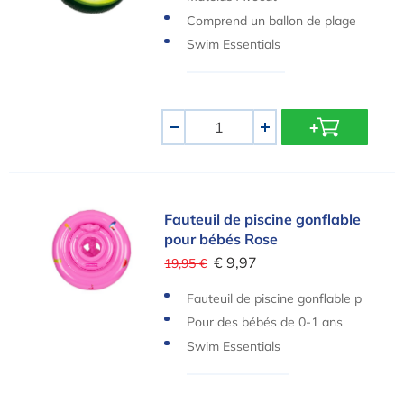
Comprend un ballon de plage
Swim Essentials
Quantité
-
+
Fauteuil de piscine gonflable pour bébés Rose
Fauteuil de piscine gonflable
pour bébés Rose
€ 9,97
19,95 €
Fauteuil de piscine gonflable p
our bébés Rose
Pour des bébés de 0-1 ans
Swim Essentials