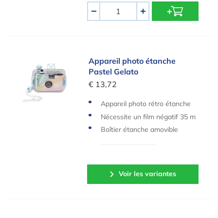
Quantité
-
+
Appareil photo étanche Pastel Gelato
Appareil photo étanche
Pastel Gelato
€ 13,72
Appareil photo rétro étanche
Nécessite un film négatif 35 m
m (non inclus)
Boîtier étanche amovible
Voir les variantes