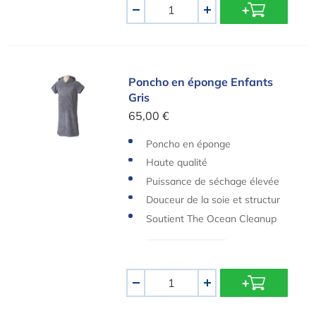
Quantité
-
+
Poncho en éponge Enfants Gris
Poncho en éponge Enfants
Gris
65,00 €
Poncho en éponge
Haute qualité
Puissance de séchage élevée
Douceur de la soie et structur
e légère
Soutient The Ocean Cleanup
Quantité
-
+