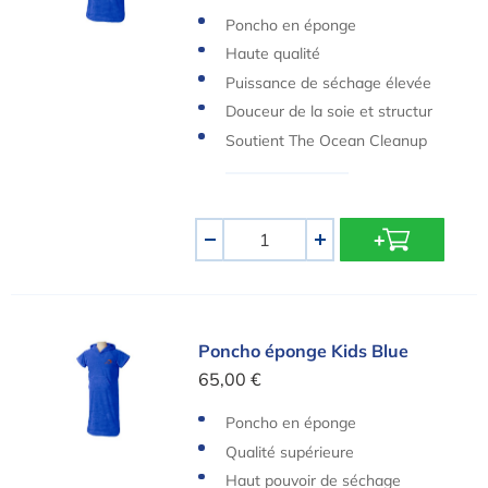
Poncho en éponge
Haute qualité
Puissance de séchage élevée
Douceur de la soie et structur
e légère
Soutient The Ocean Cleanup
Quantité
-
+
Poncho éponge Kids Blue
Poncho éponge Kids Blue
65,00 €
Poncho en éponge
Qualité supérieure
Haut pouvoir de séchage