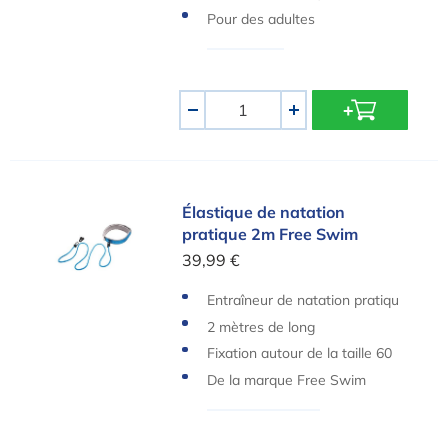
Pour des adultes
Quantité
-
+
Élastique de natation pratique 2m Free Swim
Élastique de natation
pratique 2m Free Swim
39,99 €
Entraîneur de natation pratiqu
e
2 mètres de long
Fixation autour de la taille 60
cm à 105 cm
De la marque Free Swim