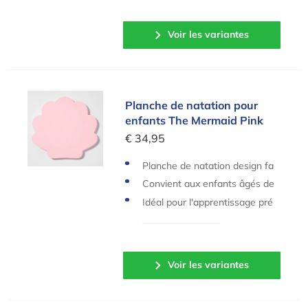
Voir les variantes
Planche de natation pour enfants The Mermaid 
Planche de natation pour
enfants The Mermaid Pink
€ 34,95
Planche de natation design fa
briquée en mousse durable.
Convient aux enfants âgés de
3 à 8 ans.
Idéal pour l'apprentissage pré
coce de la natation et l'entraîn
ement.
Voir les variantes