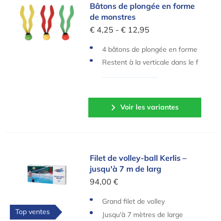
Bâtons de plongée en forme de monstres
Bâtons de plongée en forme
de monstres
€ 4,25 - € 12,95
4 bâtons de plongée en forme
de monstres
Restent à la verticale dans le f
ond de la piscine
Voir les variantes
Filet de volley-ball Kerlis – jusqu'à 7 m de larg
Filet de volley-ball Kerlis –
jusqu'à 7 m de larg
94,00 €
Grand filet de volley
Top ventes
Jusqu'à 7 mètres de large