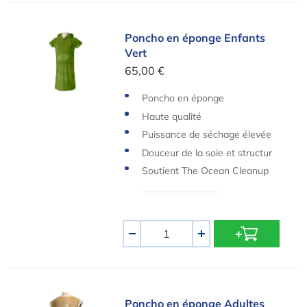
Poncho en éponge Enfants Vert
Poncho en éponge Enfants
Vert
65,00 €
Poncho en éponge
Haute qualité
Puissance de séchage élevée
Douceur de la soie et structur
e légère
Soutient The Ocean Cleanup
Quantité
-
+
Poncho en éponge Adultes Beige
Poncho en éponge Adultes