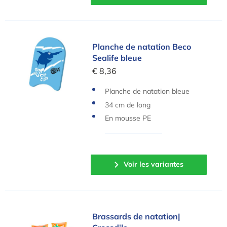
Planche de natation Beco Sealife bleue
Planche de natation Beco
Sealife bleue
€ 8,36
Planche de natation bleue
34 cm de long
En mousse PE
Voir les variantes
Brassards de natation| Crocodile
Brassards de natation|