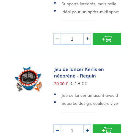
Supports intégrés, mais balle
non comprise
Idéal pour un après-midi sport
if dans la piscine
Quantité
-
+
Jeu de lancer Kerlis en néoprène - Requin
Jeu de lancer Kerlis en
néoprène - Requin
€ 18,00
30,00 €
Jeu de lancer amusant avec d
es figurines de requins
Superbe design, couleurs vive
s
Quantité