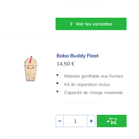
auvetage, à utiliser sous surve
illance constante et experte. N
e pas plonger ni sauter.
Voir les variantes
Boba Buddy Float
Boba Buddy Float
14,50 €
Matelas gonflable aux formes
amusantes
Kit de réparation inclus
Capacité de charge maximale
: 100 kg
Quantité
-
+