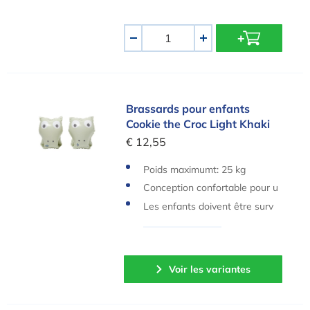
Quantité
-
+
Brassards pour enfants Cookie the Croc Light Kh
Brassards pour enfants
Cookie the Croc Light Khaki
€ 12,55
Poids maximumt: 25 kg
Conception confortable pour u
ne liberté totale pour nager et
Les enfants doivent être surv
jouer
eillés par un adulte à tout mo
ment lorsqu'ils jouent dans l'e
au.
Voir les variantes