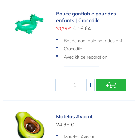
Bouée gonflable pour des enfants | Crocodile
Bouée gonflable pour des
enfants | Crocodile
€ 16,64
30,25 €
Bouée gonflable pour des enf
ants
Crocodile
Avec kit de réparation
Quantité
-
+
Matelas Avocat
Matelas Avocat
24,95 €
Matelas Avocat