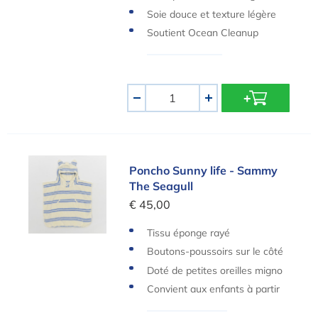
Soie douce et texture légère
Soutient Ocean Cleanup
Quantité
-
+
Poncho Sunny life - Sammy The Seagull
Poncho Sunny life - Sammy
The Seagull
€ 45,00
Tissu éponge rayé
Boutons-poussoirs sur le côté
Doté de petites oreilles migno
nnes sur la capuche
Convient aux enfants à partir
de 3 ans