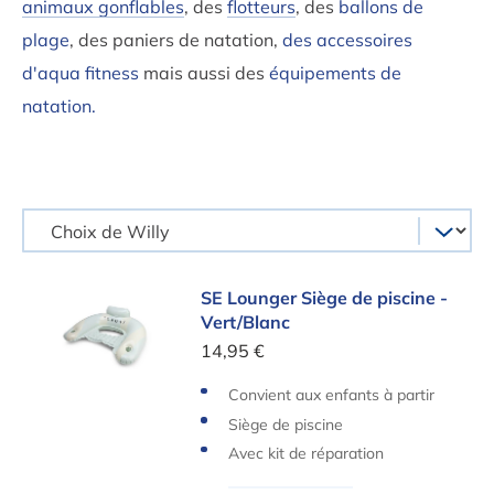
animaux gonflables
, des
flotteurs
, des
ballons de
plage
, des paniers de natation,
des accessoires
d'aqua fitness
mais aussi des
équipements de
natation.
SE Lounger Siège de piscine - Vert/Blanc
SE Lounger Siège de piscine -
Vert/Blanc
14,95 €
Convient aux enfants à partir
de 6 ans
Siège de piscine
Avec kit de réparation