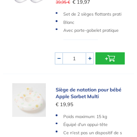
€ 19,97
39,95 €
Set de 2 sièges flottants prati
ques
Blanc
Avec porte-gobelet pratique
Quantité
-
+
Siège de natation pour bébé Apple Sorbet Multi
Siège de natation pour bébé
Apple Sorbet Multi
€ 19,95
Poids maximum: 15 kg
Équipé d'un appui-tête
Ce n'est pas un dispositif de s