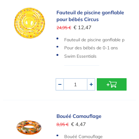
Fauteuil de piscine gonflable pour bébés Circus
Fauteuil de piscine gonflable
pour bébés Circus
€ 12,47
24,95 €
Fauteuil de piscine gonflable p
our bébés Circus
Pour des bébés de 0-1 ans
Swim Essentials
Quantité
-
+
Bouéé Camouflage
Bouéé Camouflage
€ 4,47
8,95 €
Bouéé Camouflage