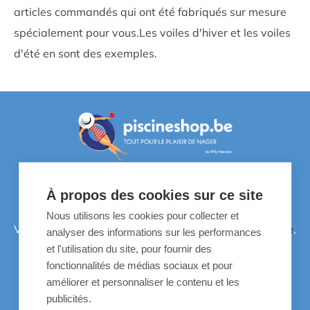
articles commandés qui ont été fabriqués sur mesure
spécialement pour vous.Les voiles d'hiver et les voiles
d'été en sont des exemples.
Envie de découvrir nos produits?
À propos des cookies sur ce site
Nous utilisons les cookies pour collecter et
Venez dans un de nos quatre points de vente:
Overijse
,
analyser des informations sur les performances
Oudenaarde
,
Schoten
,
Sint-Martens-Latem
.
et l'utilisation du site, pour fournir des
fonctionnalités de médias sociaux et pour
améliorer et personnaliser le contenu et les
Liens utiles
publicités.