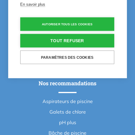
En savoir plus
Vidéos d'apprentisage
Inspiration
AUTORISER TOUS LES COOKIES
60 ans d'expérience
Questions fréquentes
TOUT REFUSER
Life is better at the pool
PARAMÈTRES DES COOKIES
Contact
Nos recommandations
Aspirateurs de piscine
Galets de chlore
pH plus
Bâche de piscine