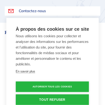
Contactez-nous
À propos des cookies sur ce site
Produits similaires
Nous utilisons les cookies pour collecter et
analyser des informations sur les performances
Brasero de jardin FireGlobe – Eva S
et l'utilisation du site, pour fournir des
fonctionnalités de médias sociaux et pour
améliorer et personnaliser le contenu et les
publicités.
Choix de Willy
En savoir plus
Brasero de jardin
FireGlobe – Eva Solo
AUTORISER TOUS LES COOKIES
399,00 €
TOUT REFUSER
Brasero de jardin de la
marque Eva Solo