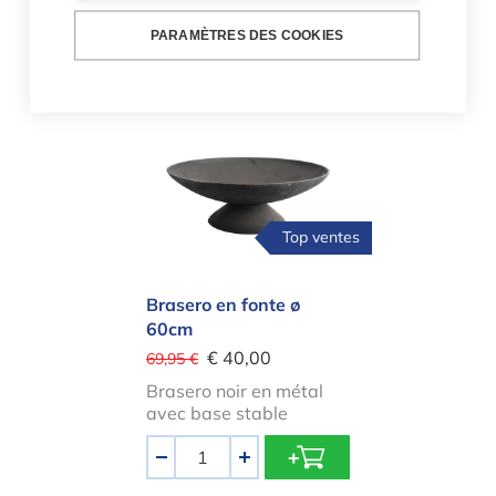
Quantité
PARAMÈTRES DES COOKIES
-
+
Brasero en fonte ø 60cm
Top ventes
Brasero en fonte ø
60cm
€ 40,00
69,95 €
Brasero noir en métal
avec base stable
Quantité
-
+