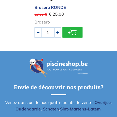
Brasero RONDE
€ 25,00
29,95 €
Brasero
Quantité
-
+
Envie de découvrir nos produits?
Venez dans un de nos quatre points de vente:
Overijse
,
Oudenaarde
,
Schoten
,
Sint-Martens-Latem
.