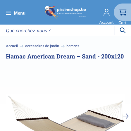
Aller
au
Menu
contenu
Account
Cart
principal
Fil
Accueil
accessoires de jardin
hamacs
d'Ariane
Hamac American Dream – Sand - 200x120