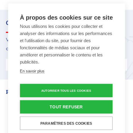
À propos des cookies sur ce site
Que cherchez-vous ?
Nous utilisons les cookies pour collecter et
analyser des informations sur les performances
Vous avez une question ? N'hésitez pas ! Notre service
et l'utilisation du site, pour fournir des
fonctionnalités de médias sociaux et pour
clientèle vous aidera volontiers.
améliorer et personnaliser le contenu et les
publicités.
Contactez-nous
En savoir plus
Produits similaires
AUTORISER TOUS LES COOKIES
Hamac Amazonas – Miami Aqua -
TOUT REFUSER
PARAMÈTRES DES COOKIES