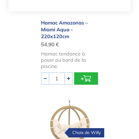
Hamac Amazonas –
Miami Aqua -
220x120cm
54,90 €
Hamac tendance à
poser au bord de la
piscine.
Quantité
-
+
Fauteuil suspendu de jardin – Natur
Choix de Willy