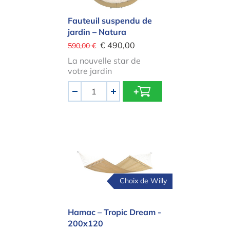
Fauteuil suspendu de
jardin – Natura
€ 490,00
590,00 €
La nouvelle star de
votre jardin
Quantité
-
+
Hamac – Tropic Dream - 200x120
Choix de Willy
Hamac – Tropic Dream -
200x120