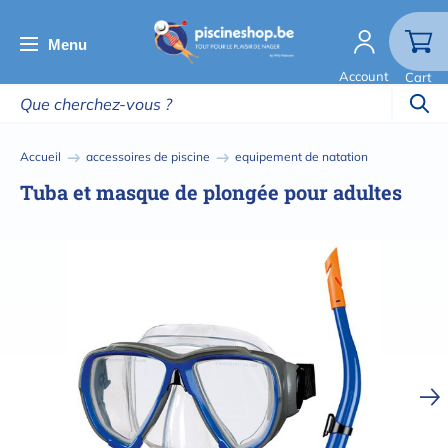
Aller
au
Menu
contenu
Account
Cart
principal
Fil
Accueil
accessoires de piscine
equipement de natation
d'Ariane
Tuba et masque de plongée pour adultes