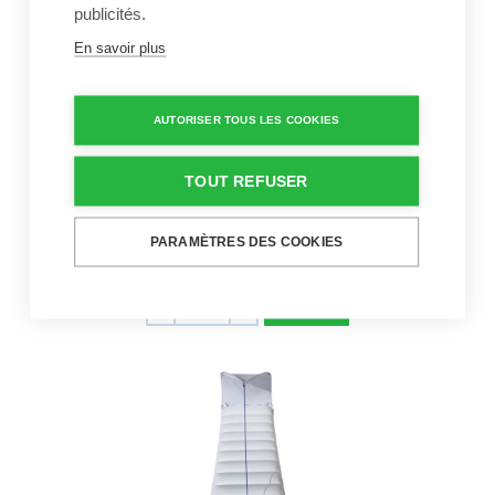
publicités.
En savoir plus
AUTORISER TOUS LES COOKIES
Flamant gonflable de
luxe en imprimé
TOUT REFUSER
panthère
24,95 €
PARAMÈTRES DES COOKIES
Flamant gonflable
Quantité
-
+
Lit de repos flottant avec ombrage