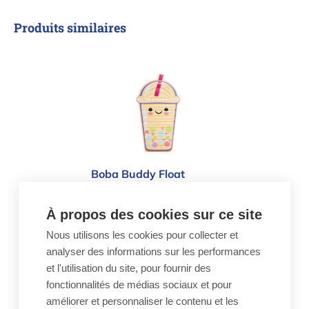
Produits similaires
Boba Buddy Float
Boba Buddy Float
14,50 €
Boba Buddy Float
À propos des cookies sur ce site
Quantité
Nous utilisons les cookies pour collecter et
-
+
analyser des informations sur les performances
et l'utilisation du site, pour fournir des
fonctionnalités de médias sociaux et pour
Flamant gonflable de luxe en impri
améliorer et personnaliser le contenu et les