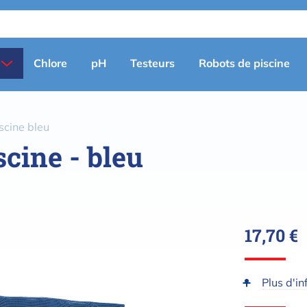
Primary
Chlore
pH
Testeurs
Robots de piscine
menu
(fr)
scine bleu
cine - bleu
17,70 €
Plus d'in