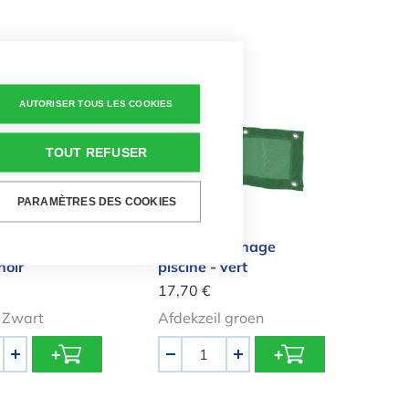
imilaires
hivernage piscine - noir
Bâche hivernage piscine - vert
AUTORISER TOUS LES COOKIES
TOUT REFUSER
PARAMÈTRES DES COOKIES
vernage
Bâche hivernage
noir
piscine - vert
17,70 €
l Zwart
Afdekzeil groen
Quantité
+
-
+