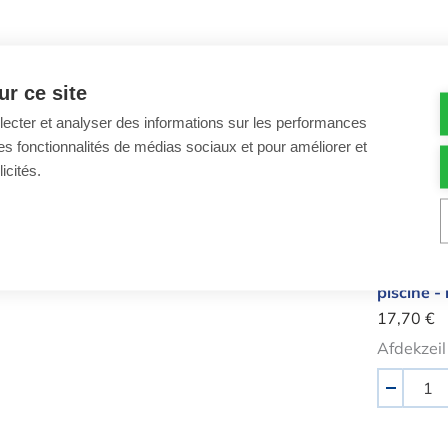
Produits s
r ce site
Bâche 
llecter et analyser des informations sur les performances
ir des fonctionnalités de médias sociaux et pour améliorer et
icités.
Bâche hi
piscine - 
17,70 €
Afdekzei
Quantité
-