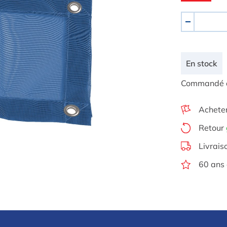
Quantité
-
En stock
Commandé au
Achete
Retour
Livrais
60 ans 