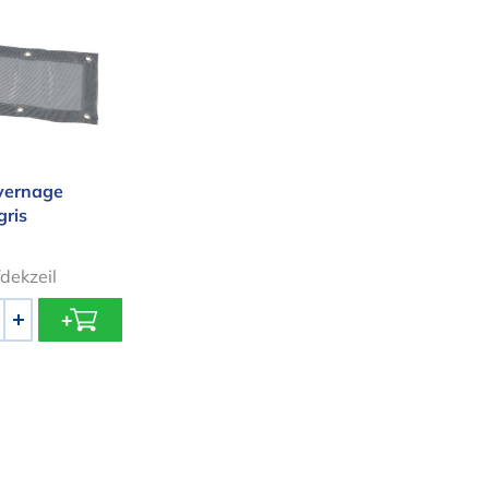
hivernage piscine - gris
vernage
gris
dekzeil
+