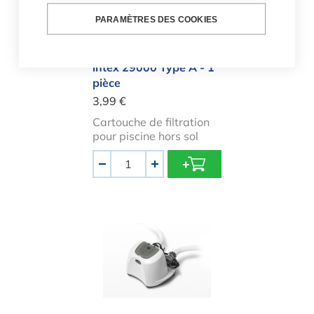
PARAMÈTRES DES COOKIES
Cartouche de filtration
intex 29000 Type A - 1
pièce
3,99 €
Cartouche de filtration
pour piscine hors sol
Quantité
-
+
Système d'eau salée Intex QS1200 - 