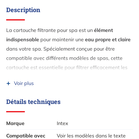
Description
La cartouche filtrante pour spa est un
élément
indispensable
pour maintenir une
eau propre et claire
dans votre spa. Spécialement conçue pour être
compatible avec différents modèles de spas, cette
cartouche est essentielle pour filtrer efficacement les
saletés, les bactéries et autres impuretés lorsque l'eau
Voir plus
circule dans le système de filtration.
Il est essentiel de
remplacer régulièrement
la
Détails techniques
cartouche filtrante conformément aux
recommandations du fabricant afin de maintenir une
Marque
Intex
eau fraîche et claire, vous permettant ainsi de
Compatible avec
Voir les modèles dans le texte
continuer à profiter d'une expérience spa agréable.