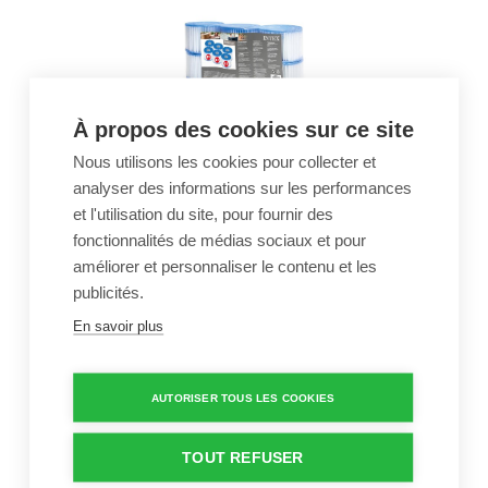
À propos des cookies sur ce site
Filtre Intex Pure Spa S1
Nous utilisons les cookies pour collecter et
- 6 pièces
analyser des informations sur les performances
14,99 €
et l'utilisation du site, pour fournir des
fonctionnalités de médias sociaux et pour
Cartouche de filtration
améliorer et personnaliser le contenu et les
pour spa
publicités.
Quantité
-
+
En savoir plus
Cartouche de filtration intex 29000 
AUTORISER TOUS LES COOKIES
TOUT REFUSER