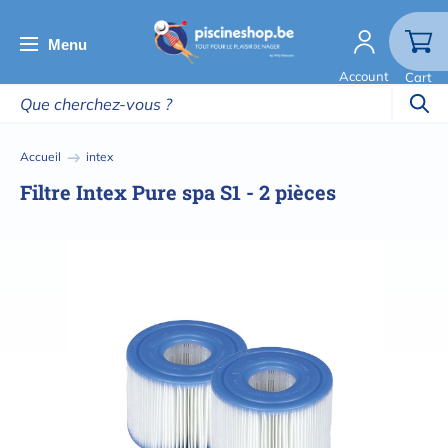
Aller
au
Menu
contenu
Account
Cart
principal
Fil
Accueil
intex
d'Ariane
Filtre Intex Pure spa S1 - 2 pièces