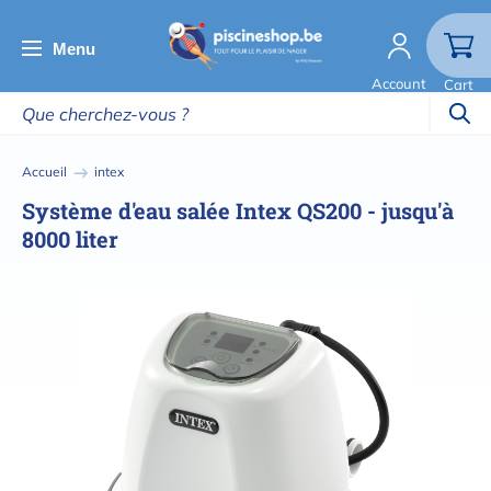
Aller
au
Menu
contenu
Account
Cart
principal
Fil
Accueil
intex
d'Ariane
Système d'eau salée Intex QS200 - jusqu'à
8000 liter