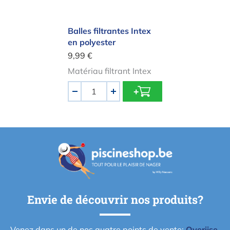
Balles filtrantes Intex
en polyester
9,99 €
Matériau filtrant Intex
Quantité
-
+
Envie de découvrir nos produits?
Venez dans un de nos quatre points de vente:
Overijse
,