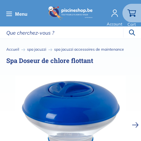
Aller
au
Menu
contenu
Account
Cart
principal
Fil
Accueil
spa jacuzzi
spa jacuzzi accessoires de maintenance
d'Ariane
Spa Doseur de chlore flottant