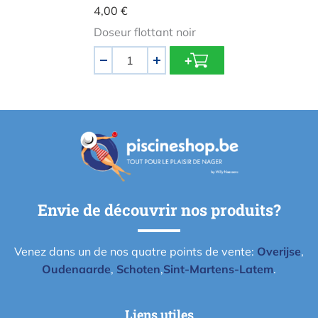
4,00 €
Doseur flottant noir
Quantité
-
+
Envie de découvrir nos produits?
Venez dans un de nos quatre points de vente:
Overijse
,
Oudenaarde
,
Schoten
,
Sint-Martens-Latem
.
Liens utiles