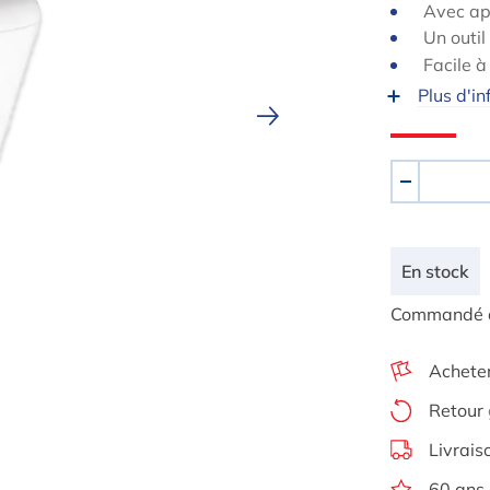
Avec ap
Un outil
Facile à 
Plus d'in
Quantité
-
En stock
Commandé auj
Achete
Retour
Livrais
60 ans 