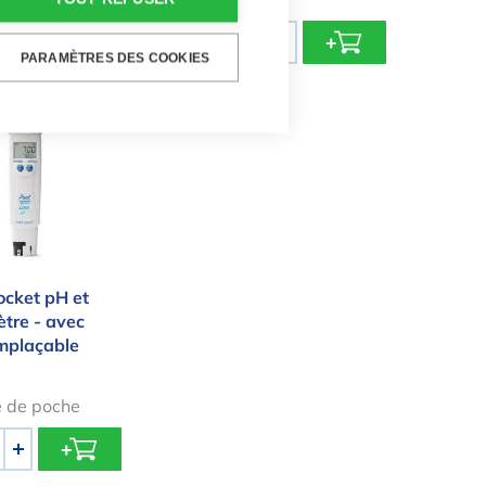
Quantité
+
-
+
PARAMÈTRES DES COOKIES
Pocket pH et thermomètre - avec sonde remplaçabl
cket pH et
tre - avec
mplaçable
 de poche
+