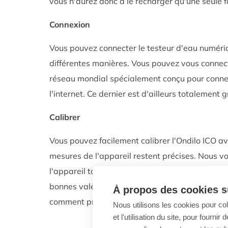
vous n'aurez donc à le recharger qu'une seule f
Connexion
Vous pouvez connecter le testeur d'eau numéri
différentes manières. Vous pouvez vous connect
réseau mondial spécialement conçu pour connec
l'internet. Ce dernier est d'ailleurs totalement g
Calibrer
Vous pouvez facilement calibrer l'Ondilo ICO ave
mesures de l'appareil restent précises. Nous 
l'appareil tous les ans. Cela permet de s'assure
bonnes valeurs. Vous trouverez
ici un tutoriel e
À propos des cookies su
comment procéder.
Nous utilisons les cookies pour co
et l'utilisation du site, pour fourn