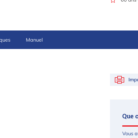
iques
Manuel
Imp
Que 
Vous a