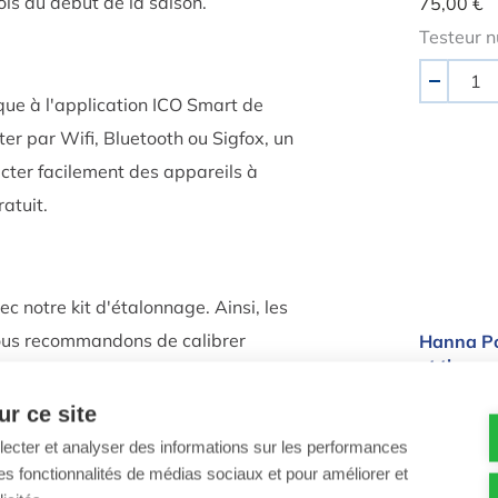
ois au début de la saison.
75,00 €
Testeur 
Quantité
-
que à l'application ICO Smart de
er par Wifi, Bluetooth ou Sigfox, un
Hanna 
ter facilement des appareils à
ratuit.
c notre kit d'étalonnage. Ainsi, les
vous recommandons de calibrer
Hanna Po
et therm
r que l'appareil mesure toujours les
sonde re
n ligne
qui vous expliquera exactement
r ce site
296,45 €
llecter et analyser des informations sur les performances
Appareil
le pH, le
ir des fonctionnalités de médias sociaux et pour améliorer et
et la tem