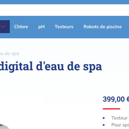
Primary
Chlore
pH
Testeurs
Robots de piscine
menu
(fr)
eau de spa
igital d'eau de spa
399,00 
Testeur 
Pour spa