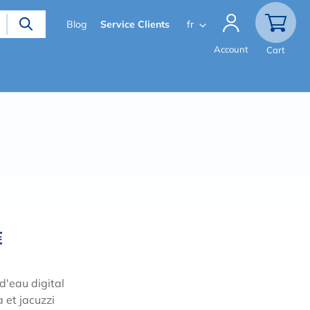
Secondary
Blog
Service Clients
fr
menu
Account
Cart
€
d'eau digital
 et jacuzzi