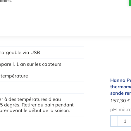
icités.
Quantité
-
Hanna 
chargeable via USB
ppareil, 1 an sur les capteurs
t température
Hanna Po
thermomè
sonde re
ser à des températures d'eau
157,30 €
à 5 degrés. Retirer du bain pendant
pH-mètre
librer avant le début de la saison.
Quantité
-