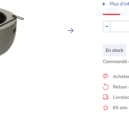
Plus d'in
Quantité
-
En stock
Commandé auj
Achete
Retour
Livrais
60 ans 