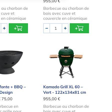
955,00 €
 au charbon de
Barbecue au charbon de
 cuve et
bois avec cuve et
e en céramique
couvercle en céramique
Quantité
+
-
+
en fonte + BBQ – Esschert Design
Kamado Grill XL 60 – Vert - 
 fonte + BBQ –
Kamado Grill XL 60 –
 Design
Vert - 122x134x81 cm
€ 75,00
955,00 €
rbecue en
Barbecue au charbon de
c grille pour
bois avec cuve et