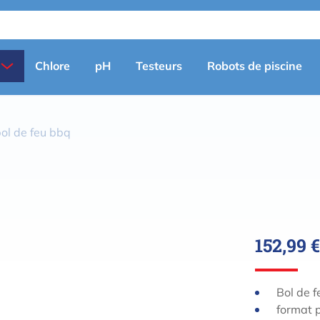
Primary
Chlore
pH
Testeurs
Robots de piscine
menu
(fr)
ol de feu bbq
152,99 €
Bol de 
format 