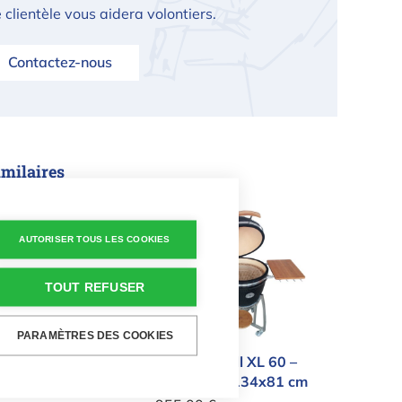
 clientèle vous aidera volontiers.
Contactez-nous
imilaires
 Grill 40 – Vert – 49x54x48 cm
Kamado Grill XL 60 – Noir - 
AUTORISER TOUS LES COOKIES
TOUT REFUSER
PARAMÈTRES DES COOKIES
ill 40 – Vert –
Kamado Grill XL 60 –
8 cm
Noir - 122x134x81 cm