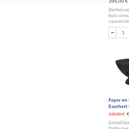
395,00 €
Barbecue
bois avec
couvercl
Quantité
-
Foyer 
Foyer en
Esschert
115,00 €
Grand ba
fonte ave