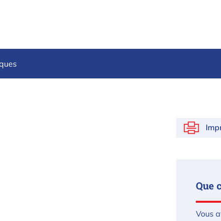
iques
Imp
Que 
Vous a