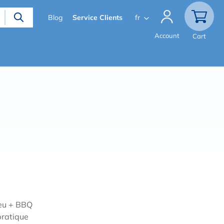
Secondary
Blog
Service Clients
fr
menu
Account
Cart
feu + BBQ
pratique