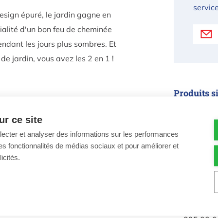
service
sign épuré, le jardin gagne en
vialité d'un bon feu de cheminée
endant les jours plus sombres. Et
e jardin, vous avez les 2 en 1 !
Produits s
Kamado
r ce site
llecter et analyser des informations sur les performances
ir des fonctionnalités de médias sociaux et pour améliorer et
9,8 x H 35,2
icités.
Kamado Gr
49x54x4