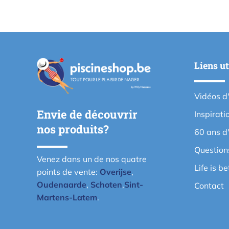
Liens ut
Vidéos d
Envie de découvrir
Inspirati
nos produits?
60 ans d
Question
Venez dans un de nos quatre
Life is b
points de vente:
Overijse
,
Oudenaarde
,
Schoten
,
Sint-
Contact
Martens-Latem
.