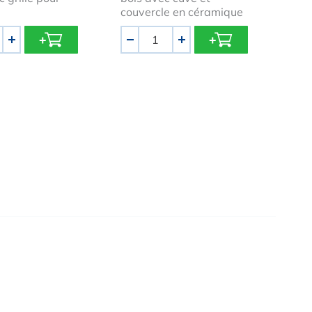
couvercle en céramique
Quantité
+
-
+