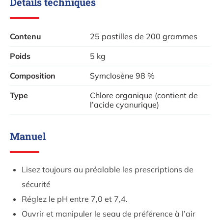
Détails techniques
Simplifie le traitement de l’eau
1 produit, 4 fonctions :
Contenu
25 pastilles de 200 grammes
Désinfection de l’eau par le chlore
Poids
5 kg
Combat les algues
Floculant
Composition
Symclosène 98 %
Stabilisateur
Type
Chlore organique (contient de
l’acide cyanurique)
Ces pastilles de chlore conviennent pour des piscines à
partir de 30 000 litres (30 m³). L’action
Manuel
multifonctionnelle vous offre un plaisir de baignade
sans souci, tout au long de l’été.
Lisez toujours au préalable les prescriptions de
Outre une désinfection prolongée de votre piscine, les
sécurité
Multitabs 4 en 1 assurent également une floculation
Réglez le pH entre 7,0 et 7,4.
efficace, afin de lier la saleté de votre piscine aux
Ouvrir et manipuler le seau de préférence à l’air