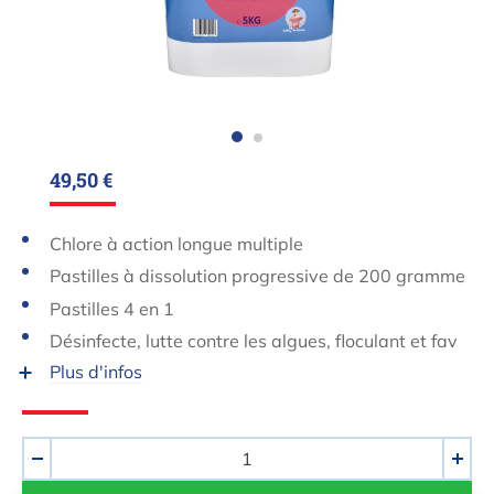
49,50 €
Chlore à action longue multiple
Pastilles à dissolution progressive de 200 gramme
s
Pastilles 4 en 1
Désinfecte, lutte contre les algues, floculant et fav
orise l’eau claire
Plus d'infos
Quantité
-
+