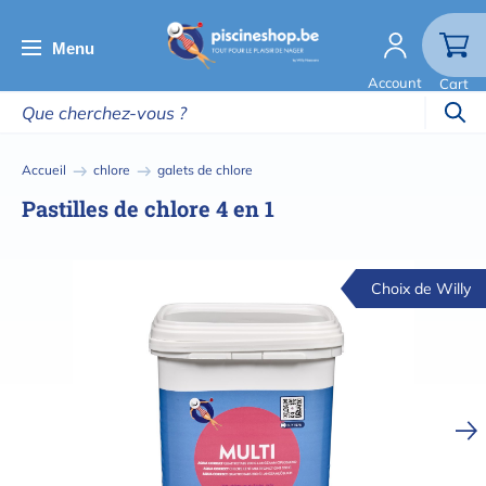
Aller
au
Menu
contenu
Account
Cart
principal
Fil
Accueil
chlore
galets de chlore
d'Ariane
Pastilles de chlore 4 en 1
Choix de Willy