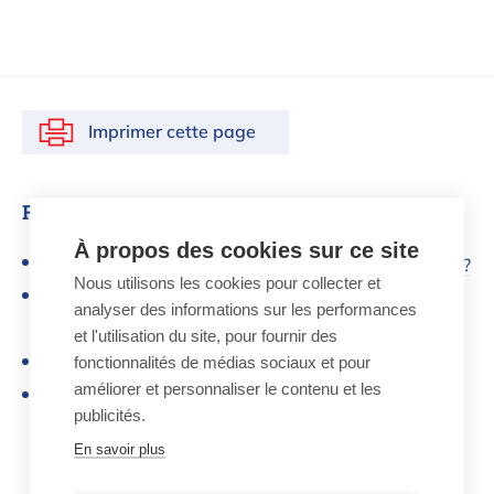
Imprimer cette page
FAQs
À propos des cookies sur ce site
Dans quels délais puis-je attendre ma commande ?
Nous utilisons les cookies pour collecter et
Pourquoi ne puis-je pas choisir chaque type de
analyser des informations sur les performances
livraison ?
et l'utilisation du site, pour fournir des
fonctionnalités de médias sociaux et pour
Quelles options de livraison me sont offertes ?
améliorer et personnaliser le contenu et les
Où puis-je suivre le Track & Trace de ma
publicités.
commande ?
En savoir plus