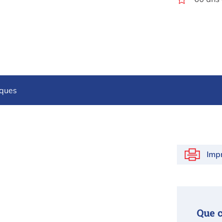
iques
Imp
Que 