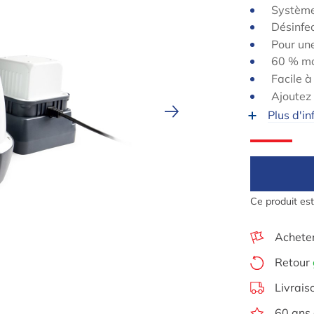
Système
Désinfec
Pour une
60 % mo
Facile à 
Ajoutez 
Plus d'in
Ce produit es
Achete
Retour
Livrais
60 ans 