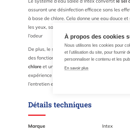
Le système d’eau salée d’Intex convertit
le sel
assurant une désinfection efficace sans les effe
à base de chlore. Cela donne une eau douce et 
les yeux, sans les effets secondaires désagréable
l’odeur
À propos des cookies su
Nous utilisons les cookies pour co
De plus, le système Intex Ozone et eau salée e
et l'utilisation du site, pour fourn
des fonctionnalités pratiques telles qu’un
minut
personnaliser le contenu et les publ
chlore
et un réglage facile du sel. Avec ce syst
En savoir plus
expérience piscine sans effort, tout en économi
l’entretien et les coûts chimiques.
Détails techniques
Marque
Intex