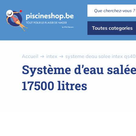
Aller
au
contenu
Dispaly
principal
Toutes categories
all
categories
Fil
Accueil
intex
systeme deau salee intex qs40
d'Ariane
Système d’eau salée
17500 litres