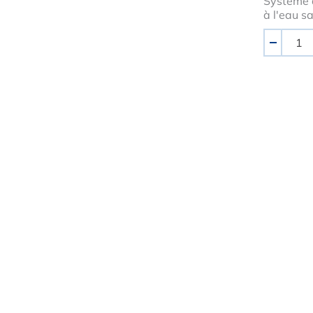
Système 
à l'eau s
Quantité
-