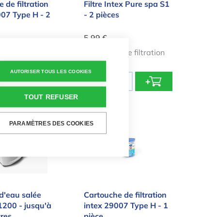
 de filtration
Filtre Intex Pure spa S1
007 Type H - 2
- 2 pièces
5,99 €
 de filtration
Cartouche de filtration
ine hors sol
pour spa
AUTORISER TOUS LES COOKIES
Quantité
+
-
+
TOUT REFUSER
e d'eau salée Intex QS1200 - jusqu'à 56 800 litres
Cartouche de filtration intex 2
PARAMÈTRES DES COOKIES
d'eau salée
Cartouche de filtration
1200 - jusqu'à
intex 29007 Type H - 1
tres
pièce