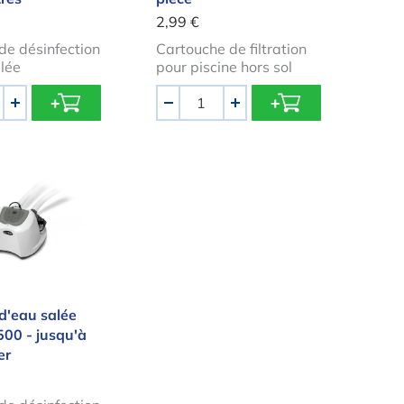
2,99 €
de désinfection
Cartouche de filtration
alée
pour piscine hors sol
Quantité
+
-
+
e d'eau salée Intex QS500 - jusqu'à 26500 liter
d'eau salée
500 - jusqu'à
er