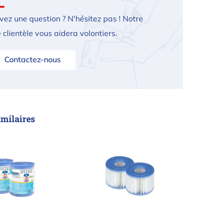
vez une question ? N'hésitez pas ! Notre
 clientèle vous aidera volontiers.
Contactez-nous
imilaires
che de filtration Intex 29007 Type H - 2 pièces
Filtre Intex Pure spa S1 - 2 piè