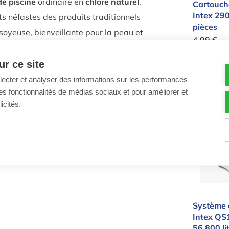
 de piscine
ordinaire en
chlore naturel
,
Cartouche
Intex 29
ts néfastes des produits traditionnels
pièces
soyeuse, bienveillante pour la peau et
4,99 €
s du chlore, tels que l’irritation et
Cartouche
r ce site
pour pisc
llecter et analyser des informations sur les performances
Quantité
st
facile à installer et à utiliser
, avec
-
ir des fonctionnalités de médias sociaux et pour améliorer et
eur automatique de libération du
icités.
ème, vous pouvez profiter d’une
Systèm
sant du temps et de l’argent sur
Système 
Intex QS
56 800 li