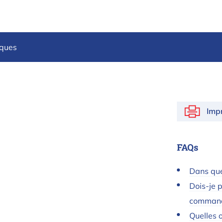
iques
Imp
FAQs
Dans que
Dois-je p
command
Quelles o