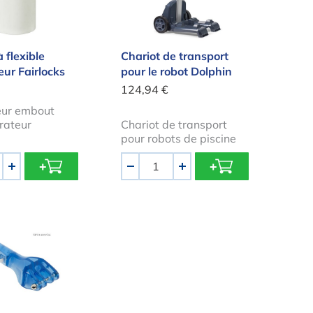
 flexible
Chariot de transport
eur Fairlocks
pour le robot Dolphin
124,94 €
ur embout
rateur
Chariot de transport
pour robots de piscine
Quantité
+
-
+
ée Super Vac Hayward