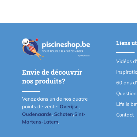
Liens ut
Vidéos d
Envie de découvrir
Inspirati
nos produits?
60 ans d
Question
Venez dans un de nos quatre
Life is b
points de vente:
Overijse
,
Oudenaarde
,
Schoten
,
Sint-
Contact
Martens-Latem
.