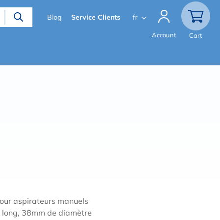
Secondary
Blog
Service Clients
fr
menu
Account
Cart
our aspirateurs manuels
 long, 38mm de diamètre