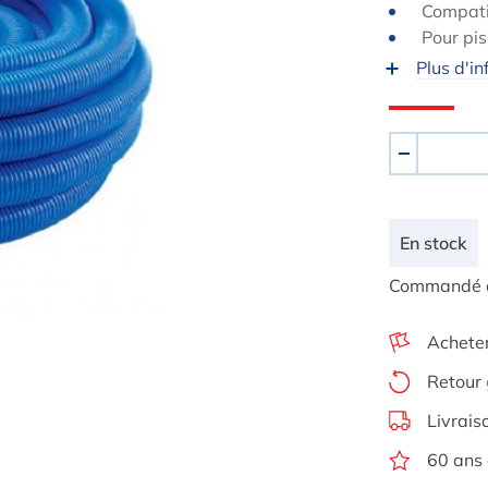
Compati
Pour pis
Plus d'in
Quantité
-
En stock
Commandé auj
Achete
Retour
Livrais
60 ans 