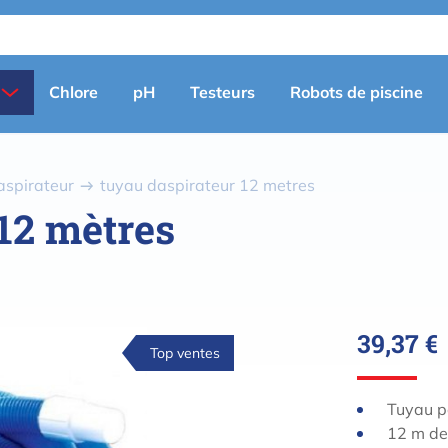
Primary
Chlore
pH
Testeurs
Robots de piscine
menu
(fr)
aspirateur
tuyau daspirateur 12 metres
12 mètres
39,37 €
Top ventes
Tuyau p
12 m de