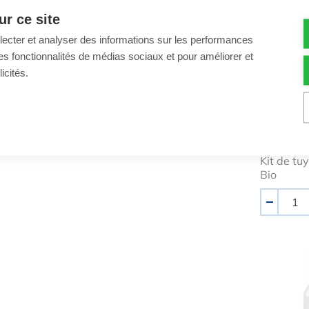
r ce site
llecter et analyser des informations sur les performances
ir des fonctionnalités de médias sociaux et pour améliorer et
icités.
Tuyau d'
Dolphin B
16,64 €
Kit de tu
Bio
Quantité
-
Raccor