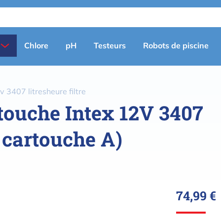
Primary
Chlore
pH
Testeurs
Robots de piscine
menu
(fr)
 3407 litresheure filtre
rtouche Intex 12V 3407
à cartouche A)
74,99 €