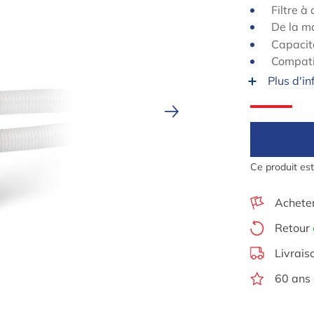
Filtre à
De la m
Capacit
Compatib
Plus d'in
Ce produit es
Achete
Retour
Livrais
60 ans 