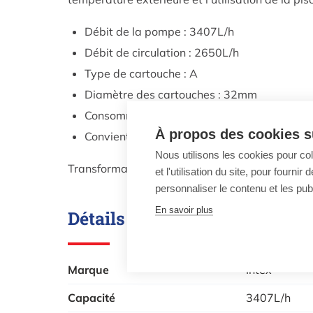
Débit de la pompe : 3407L/h
Débit de circulation : 2650L/h
Type de cartouche : A
Diamètre des cartouches : 32mm
Consommation électrique : 99W
À propos des cookies su
Convient aux piscines jusqu'à : 17m³
Nous utilisons les cookies pour co
Transformateur 12 volts inclus, conforme à la lé
et l'utilisation du site, pour fourn
personnaliser le contenu et les publ
En savoir plus
Détails techniques
Marque
Intex
Capacité
3407L/h