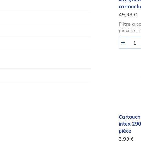
cartouch
49,99 €
Filtre à 
piscine I
Quantité
-
Cartou
Cartouche
intex 29
pièce
3,99 €