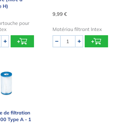
e H)
9,99 €
cartouche pour
ntex
Matériau filtrant Intex
Quantité
+
-
+
che de filtration intex 29000 Type A - 1 pièce
 de filtration
000 Type A - 1