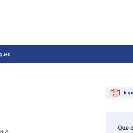
iques
Imp
Que 
pe A