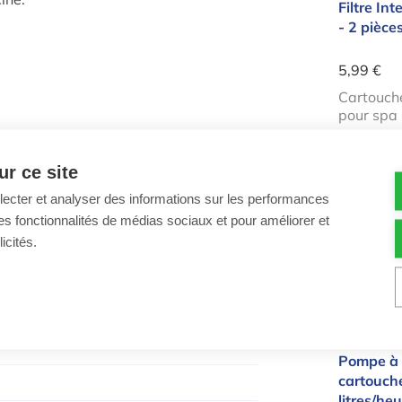
Filtre In
- 2 pièce
5,99 €
Cartouche
pour spa
Quantité
-
r ce site
llecter et analyser des informations sur les performances
Pompe 
gislation belge.
ir des fonctionnalités de médias sociaux et pour améliorer et
icités.
Pompe à f
cartouch
litres/heu