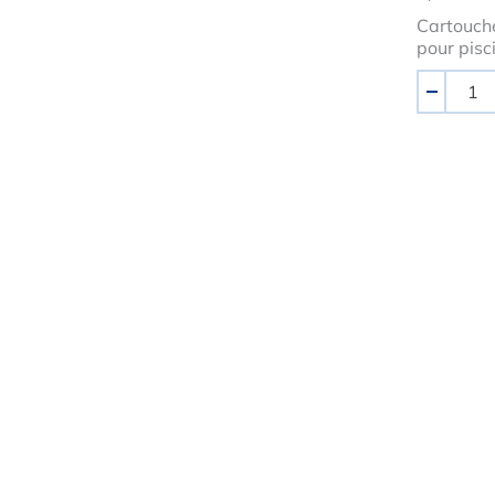
Cartouche
pour pisc
Quantité
-