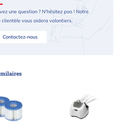
vez une question ? N'hésitez pas ! Notre
 clientèle vous aidera volontiers.
Contactez-nous
imilaires
 Intex Pure spa S1 - 2 pièces
Système d'eau salée Intex QS50