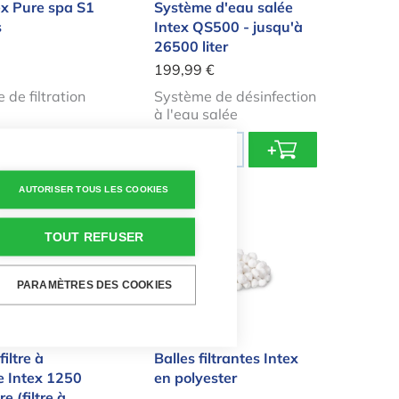
tex Pure spa S1
Système d'eau salée
s
Intex QS500 - jusqu'à
26500 liter
199,99 €
 de filtration
Système de désinfection
à l'eau salée
Quantité
+
-
+
AUTORISER TOUS LES COOKIES
à filtre à cartouche Intex 1250 litres/heure (filtre à c
Balles filtrantes Intex en polyes
TOUT REFUSER
PARAMÈTRES DES COOKIES
iltre à
Balles filtrantes Intex
e Intex 1250
en polyester
re (filtre à