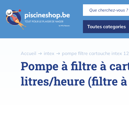
Aller
au
contenu
Dispaly
principal
Toutes categories
all
categories
Fil
Accueil
intex
pompe filtre cartouche intex 12v
d'Ariane
Pompe à filtre à ca
litres/heure (filtre 