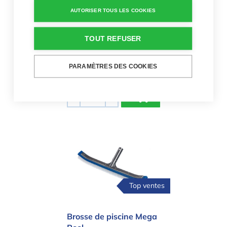
AUTORISER TOUS LES COOKIES
Brosse de piscine de
luxe
TOUT REFUSER
15,95 €
Brosse de piscine
PARAMÈTRES DES COOKIES
tendance
Quantité
-
+
Brosse de piscine Mega Pool
Top ventes
Brosse de piscine Mega