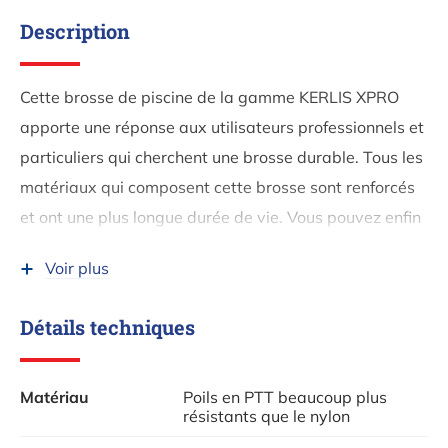
Description
Cette brosse de piscine de la gamme KERLIS XPRO
apporte une réponse aux utilisateurs professionnels et
particuliers qui cherchent une brosse durable. Tous les
matériaux qui composent cette brosse sont renforcés
et ont une plus longue durée de vie. Vous pouvez enfin
utiliser toute votre force avec cette brosse.
Voir plus
La nouvelle brosse de piscine multi-usage XPRO est
plus solide que n'importe quelle autre brosse. Sa
Détails techniques
conception a été pensée jusque dans les moindres
détails pour une durabilité maximale et une efficacité
Matériau
Poils en PTT beaucoup plus
de nettoyage accrue.
résistants que le nylon