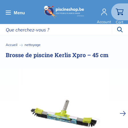
Aller
au
Menu
contenu
Account
Cart
principal
Fil
Accueil
nettoyage
d'Ariane
Brosse de piscine Kerlis Xpro – 45 cm