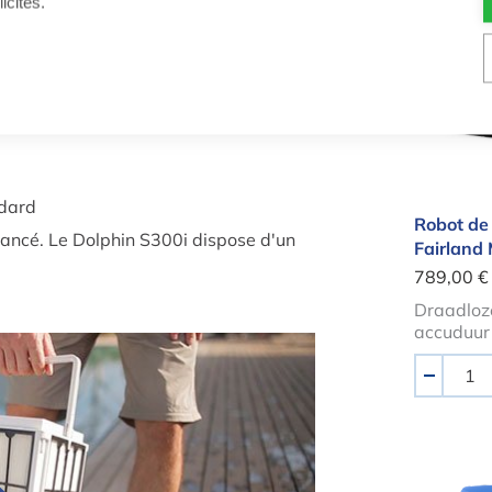
icités.
 Pro » et non « Eco »
Robot 
i :
tphone ou avec une télécommande
dard
Robot de 
vancé. Le Dolphin S300i dispose d'un
Fairland
789,00 €
Draadloze
accuduur
Quantité
-
Robot 