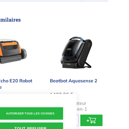
imilaires
n Echo E20 Robot de Piscine
Beatbot Aquasense 2
Echo E20 Robot
Beatbot Aquasense 2
e
1 199,00 €
 de fond très
Robot aspirateur
intelligent 3-en-1
AUTORISER TOUS LES COOKIES
Quantité
+
-
+
TOUT REFUSER