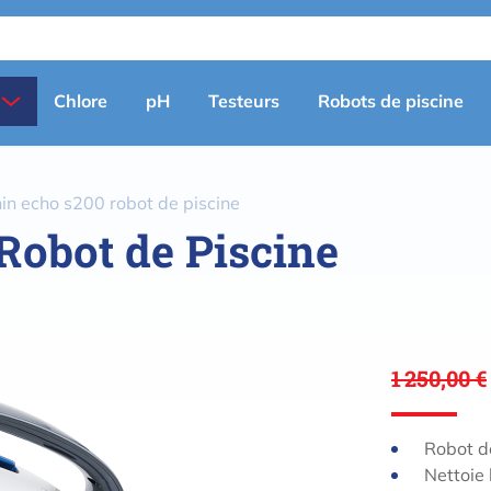
Primary
Chlore
pH
Testeurs
Robots de piscine
menu
(fr)
in echo s200 robot de piscine
Robot de Piscine
1 250,00 €
Robot d
Nettoie 