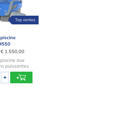
Top ventes
piscine
 M550
€ 1.550,00
piscine aux
ns puissantes
+