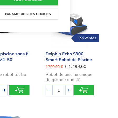
de piscine sans fil Fairland M1-50
Dolphin Echo S300i Smart Robo
PARAMÈTRES DES COOKIES
Top ventes
piscine sans fil
Dolphin Echo S300i
 M1-50
Smart Robot de Piscine
€ 1.499,00
1 700,00 €
 robot tot 5u
Robot de piscine unique
de grande qualité
Quantité
+
-
+
de piscine Dolphin M550