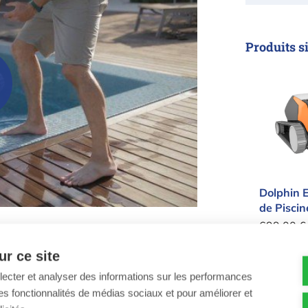
Produits s
Dolphi
Dolphin 
de Piscin
699,00 €
 E20 et S300i :
Nettoyeur
r ce site
compact
llecter et analyser des informations sur les performances
Quantité
-
ir des fonctionnalités de médias sociaux et pour améliorer et