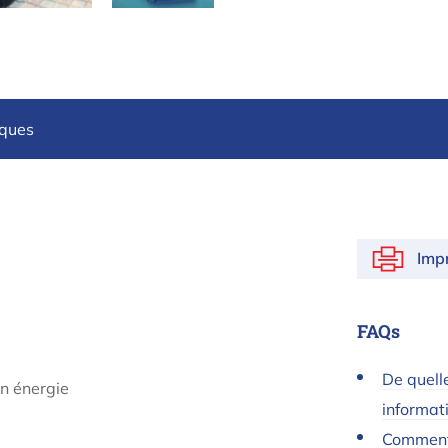
iques
Imp
FAQs
De quell
en énergie
informat
Comment 